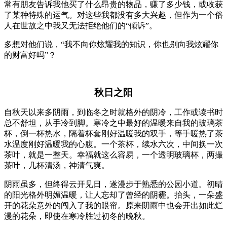
常有朋友告诉我他买了什么昂贵的物品，赚了多少钱，或收获
了某种特殊的运气。对这些我都没有多大兴趣，但作为一个俗
人在世故之中我又无法拒绝他们的“倾诉”。
多想对他们说，“我不向你炫耀我的知识，你也别向我炫耀你
的财富好吗”？
秋日之阳
自秋天以来多阴雨，到临冬之时就格外的阴冷，工作或读书时
总不舒坦，从手冷到脚。寒冷之中最好的温暖来自我的玻璃茶
杯，倒一杯热水，隔着杯套刚好温暖我的双手，等手暖热了茶
水温度刚好温暖我的心腹。一个茶杯，续水六次，中间换一次
茶叶，就是一整天。幸福就这么容易，一个透明玻璃杯，两撮
茶叶，几杯清汤，神清气爽。
阴雨虽多，但终得云开见日，遂漫步于熟悉的公园小道。初晴
的阳光格外明媚温暖，让人忘却了曾经的阴霾。抬头，一朵盛
开的花朵意外的闯入了我的眼帘。原来阴雨中也会开出如此烂
漫的花朵，即使在寒冷胜过初冬的晚秋。