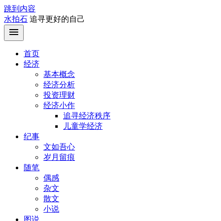
跳到内容
水拍石
追寻更好的自己
首页
经济
基本概念
经济分析
投资理财
经济小作
追寻经济秩序
儿童学经济
纪事
文如吾心
岁月留痕
随笔
偶感
杂文
散文
小说
图说