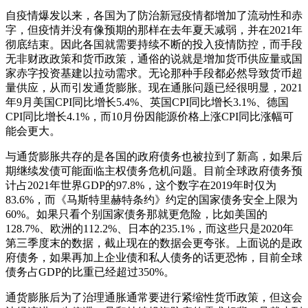
自疫情爆发以来，各国为了防治新冠疫情都增加了流动性和赤
字，但疫情并没有像预期的那样在去年夏天减弱，并在2021年
彻底结束。因此各国就需要持续不断的投入疫情防控，而手段
无非财政政策和货币政策，通俗的说就是增加货币供应量或国
家赤字投资基建以拉动需求。无论那种手段都必然导致货币超
量供应，从而引发通货膨胀。现在通胀问题已经很明显，2021
年9月美国CPI同比增长5.4%、英国CPI同比增长3.1%、德国
CPI同比增长4.1%，而10月份因能源价格上涨CPI同比涨幅可
能会更大。
与通货膨胀共存的是各国的政府债务也被拉到了新高，如果后
期继续发债可能面临主权债务危机问题。目前全球政府债务预
计占2021年世界GDP的97.8%，这个数字在2019年时仅为
83.6%，而《马斯特里赫特条约》约定的国家债务安全上限为
60%。如果只看个别国家债务那就更危险，比如美国的
128.7%、欧洲的112.2%、日本的235.1%，而这些只是2020年
第三季度末的数据，截止现在的数据会更夸张。上面说的是政
府债务，如果再加上企业债和私人债务的话更恐怖，目前全球
债务占GDP的比重已经超过350%。
通货膨胀后为了治理通胀通常要进行紧缩性货币政策，但这会