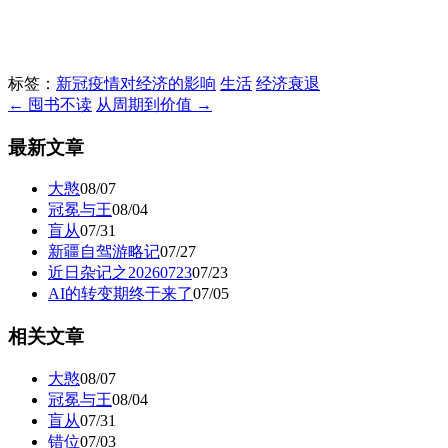
标签：
新冠疫情对经济的影响
生活
经济衰退
← 囤书不读
从周期到价值 →
最新文章
大憨
08/07
冠冕与王
08/04
盲从
07/31
新疆自驾游略记
07/27
近日杂记之20260723
07/23
AI的转变期终于来了
07/05
相关文章
大憨
08/07
冠冕与王
08/04
盲从
07/31
错位
07/03