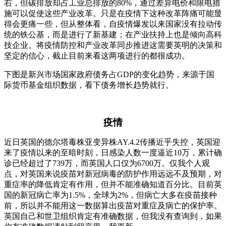
右，但碳排放却占工业总排放的80%，通过差异电价和限电措
施可以促使这些产业改革。只是在疫情下这种改革阵痛可能显
得会更痛一些，但从整体看，自疫情爆发以来国家没有拉动传
统的铁公基，而是进行了新基建；在产业扶持上也是倾向高科
技企业。将疫情防控和产业改革同步推进这需要英明的决策和
坚定的信心，截止目前来看这两项进行的都很成功。
下图是新兴市场国家政府债务占GDP的变化趋势，来源于国
际货币基金组织数据，看下债务增长趋势就行。
疫情
近日英国的德尔塔毒株亚变异株AY.4.2传播近乎失控，英国迎
来了疫情以来的至暗时刻，日感染人数一度逼近10万，累计确
诊已经超过了739万，而英国人口仅为6700万。仅我个人观
点，对英国来说疫苗对新冠病毒的防护作用远远不及预期，对
重症率的降低肯定有作用，但并不能准确知道百分比。目前英
国的新冠病亡率为1.5%，全球为2%，但病亡大多在疫苗接种
前，所以并不能用这一数据算出疫苗对重症及病亡的保护率。
英国自己和世卫组织肯定有准确数据，但我没有查询到，如果