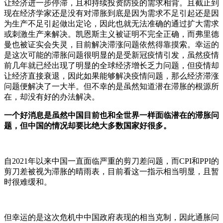
让经济进一步停滞，且和持续投资防疫的需求相背。且截止到
现在经济学家还是没有对滞胀到底是因为需求不足引起还是因
为生产不足引起做出定论，因此也就无法准确的通过扩大需求
或刺激生产来解决。凯恩斯主义被证明不完全正确，而弗里德
曼也被证实会失灵，目前解决滞涨问题依然得靠摸索。幸运的
是这次可能的滞胀问题很明显的是受新冠疫情引发，虽然疫情
前几年就已经出现了明显的全球经济增长乏力问题，但疫情却
让经济直接衰退，因此如果能够解决疫情问题，那么经济滞涨
问题便解决了一大半。但不幸的是虽然知道潜在滞胀的根源所
在，却没有好的办法解决。
一个好消息是虽然中国目前也和全世界一样面临潜在的滞胀问
题，但中国的情况却要比绝大多数国家好很多。
自2021年以来中国一直面临严重的剪刀差问题，而CPI和PPI的
剪刀差被视为滞胀的晴雨表，目前看这一指示相当明显，且暂
时很难缓和。
但幸运的是这次危机中中国政府表现的相当克制，因此通胀问