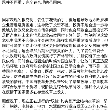
题并不严重，完全在合理的范围内。
国家表现的很克制，管住了花钱的手，但这也导致地方政府和
企业普遍融资困难，这导致了投资不足。投资不足会进一步导
致地方财政恶化及地方债务问题，同时也会导致企业因投资不
足而产生的未来利润及就业岗位同时下降问题。简单的说这波
危机中我国不会像08年金融危机那样出现严重刺激后遗症，但
同时可能要面临比08年那次更困难的政府预算不足及居民消费
不足问题，这会增加后期经济恢复的压力。为了管住钱袋子，
中央政府对地方政府发债实行了严格管制，并且切断了土地财
政依赖，同时也在最困难的时候对国企放手，让他们真正适应
市场环境（政府可能会慢慢让国企自己学会生存，而不是一直
替国企兜底）。反腐败，医改，税改，以及可能的持续养老改
革等，这些都是中央政府为了应对潜在的经济及政府收入增长
放缓的措施。中国自改革开放以来经历了增量改革，存量改革
和综合改革三个阶段，现阶段是综合改革阶段，但我个人认为
在疫情下国家更多在存量改革上发力。
顺便说下，现在正在进行的“双控”其实是产业结构改革的一部
分，钢铁、电解铝、电力、水泥四大行业占我国GDP的16%左