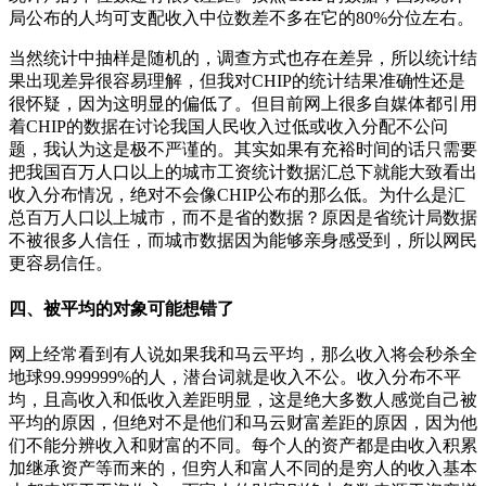
局公布的人均可支配收入中位数差不多在它的80%分位左右。
当然统计中抽样是随机的，调查方式也存在差异，所以统计结
果出现差异很容易理解，但我对CHIP的统计结果准确性还是
很怀疑，因为这明显的偏低了。但目前网上很多自媒体都引用
着CHIP的数据在讨论我国人民收入过低或收入分配不公问
题，我认为这是极不严谨的。其实如果有充裕时间的话只需要
把我国百万人口以上的城市工资统计数据汇总下就能大致看出
收入分布情况，绝对不会像CHIP公布的那么低。为什么是汇
总百万人口以上城市，而不是省的数据？原因是省统计局数据
不被很多人信任，而城市数据因为能够亲身感受到，所以网民
更容易信任。
四、被平均的对象可能想错了
网上经常看到有人说如果我和马云平均，那么收入将会秒杀全
地球99.999999%的人，潜台词就是收入不公。收入分布不平
均，且高收入和低收入差距明显，这是绝大多数人感觉自己被
平均的原因，但绝对不是他们和马云财富差距的原因，因为他
们不能分辨收入和财富的不同。每个人的资产都是由收入积累
加继承资产等而来的，但穷人和富人不同的是穷人的收入基本