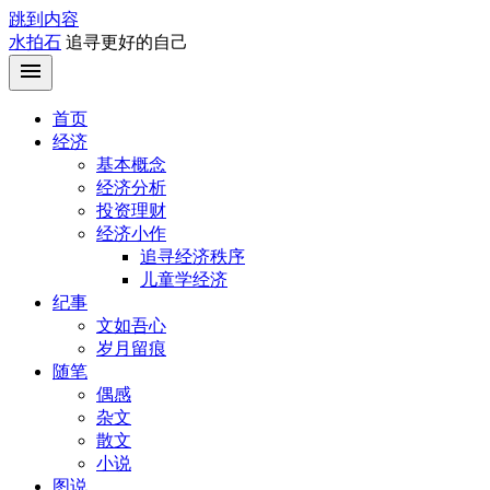
跳到内容
水拍石
追寻更好的自己
首页
经济
基本概念
经济分析
投资理财
经济小作
追寻经济秩序
儿童学经济
纪事
文如吾心
岁月留痕
随笔
偶感
杂文
散文
小说
图说