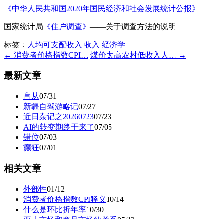
《中华人民共和国2020年国民经济和社会发展统计公报》
国家统计局
《住户调查》
——关于调查方法的说明
标签：
人均可支配收入
收入
经济学
← 消费者价格指数CPI…
煤价太高农村低收入人… →
最新文章
盲从
07/31
新疆自驾游略记
07/27
近日杂记之20260723
07/23
AI的转变期终于来了
07/05
错位
07/03
癫狂
07/01
相关文章
外部性
01/12
消费者价格指数CPI释义
10/14
什么是环比折年率
10/30