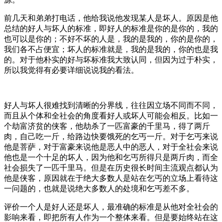
前几天和弟弟打电话，他给我说他发现某人是坏人。原因是他
总结的好人与坏人的标准，即好人的标准是你的是你的，我的
也可以是你的；不好不坏的人是，我的是我的，你的是你的，
我们各不占便宜；坏人的标准就是，我的是我的，你的也是我
的。对于他朴实的好与坏标准我大致认同，但因为过于朴实，
所以我觉得有必要详细说说我的看法。
好人与坏人很难找到清晰的分界线，往往因立场不同而不同，
而且从个体和全社会的角度看好人或坏人可能会相反。比如一
个劫富济贫的侠客，他劫杀了一匹富豪的千里马，得了两斤
肉，自己吃一斤，给路边快要饿死的乞丐一斤。对于乞丐来说
他是菩萨，对于富豪来说他是恶人中的恶人，对于全社会来说
他也是一个十足的坏人，因为他和乞丐所得只是两斤肉，而全
社会损失了一匹千里马。但是在历史很长时间主流观点都认为
他是侠客，原因就在于绝大多数人是站在乞丐的立场上看待这
一问题的，也就是说绝大多数人的处境和乞丐差不多。
评价一个人是好人还是坏人，最准确的标准是从他对全社会的
影响来看，即把所有人作为一个整体来看。但是要始终站在这