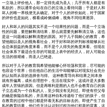
一立场上评价他人，那一定得先成为圣人；几乎所有人都是有
私欲的，所以通常会站在自己的立场上看待问题；于是好人和
坏人的唯一界线便无从确定。对于个人的评价如此，对于国家
的评价也是如此，横看成岭侧成峰，视角不同结果迥异。
好人和坏人的问题其实不是一个结果性的问题，而是一个立场
性的问题，要想解释清结果，那么就需要先解释清立场，这也
是这一问题难以解释清楚的原因。对于儿子我耐心的教育，希
望他能以圣人的视角看社会，对于好和坏的评判标准能够从社
会总体损益的角度来看，而不是个人得失的角度来看。但现在
社会体系下最适合生存的可能是上表中的经济人，好人可能会
生活的很艰难，而圣人已绝迹。
所以对于儿子的教育我希望他能够心怀坦荡和宽容，尽可能的
包容这个世界；但在他自己的生活中却能够以对现实社会充分
的认知而从容的选择舍与得。 这种教育导向和结果之间本身
就有所偏离，成长在理想中，生活在现实中，这或许是大多数
成年人苦恼的原因。但是再唯利是图的人也不会教育自己的孩
子立志成为一个自私的人，至少我没有见到过。即使有些父母
的确是狭隘自私的，并且将这种自私传递给了他们的孩子，但
在教育的过程中他们都是怀着无私的目标去的。即使产生了自
私的教育结果，他们也无法认识到过程与他们初衷的背离，这