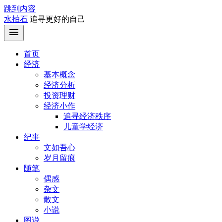
跳到内容
水拍石
追寻更好的自己
首页
经济
基本概念
经济分析
投资理财
经济小作
追寻经济秩序
儿童学经济
纪事
文如吾心
岁月留痕
随笔
偶感
杂文
散文
小说
图说