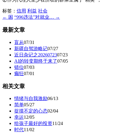
标签：
信用
利益
社会
← 困
“996违法”对就业… →
最新文章
盲从
07/31
新疆自驾游略记
07/27
近日杂记之20260723
07/23
AI的转变期终于来了
07/05
错位
07/03
癫狂
07/01
相关文章
情绪与自我激励
06/13
简单
05/27
捉摸不定的心态
02/04
幸运
12/05
给孩子最好的投资
11/24
时代
11/02