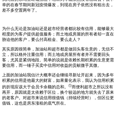
幸的在春节期间新冠疫情爆发，到现在房子依然没有租出去，
差不多空置两年了。
为什么无论是加油站还是超市经营者都比较有信用，能够最大
程度的为客户提供超值服务；而土地或房屋的所有者却一直在
胁迫他的客户，要么付高租金、要么走人？
其实原因很简单，加油站和超市都是做回头客生意的，无信不
立，所以格外注重信用；而土地或房屋所有者并不需要回头
客，尤其是紧俏地段。简单的说就是依赖长期积累的生意更需
要信用，而一锤子买卖中信用对收益的贡献微乎其微。
上面的加油站我估计大概率还会继续寻新址开起来，因为多年
积累的信用是他最大的财富，如果量化表示，我认为信用积累
①
的折现应该大于会员卡余额的总和。
而便利超市之所以没有
再开，原因就是太依赖于区位，换个较远的地方就失去了原来
的老客户。对超市来说信用很值钱（持续经营时），但区位更
值钱，这也是房东涨租的底气所在。