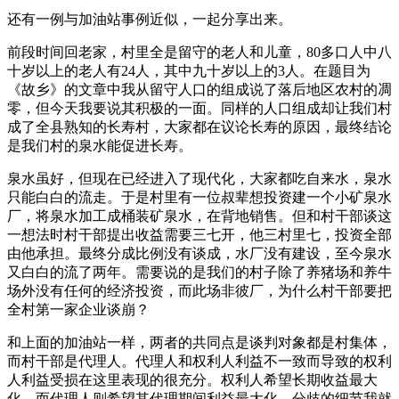
还有一例与加油站事例近似，一起分享出来。
前段时间回老家，村里全是留守的老人和儿童，80多口人中八
十岁以上的老人有24人，其中九十岁以上的3人。在题目为
《故乡》的文章中我从留守人口的组成说了落后地区农村的凋
零，但今天我要说其积极的一面。同样的人口组成却让我们村
成了全县熟知的长寿村，大家都在议论长寿的原因，最终结论
是我们村的泉水能促进长寿。
泉水虽好，但现在已经进入了现代化，大家都吃自来水，泉水
只能白白的流走。于是村里有一位叔辈想投资建一个小矿泉水
厂，将泉水加工成桶装矿泉水，在背地销售。但和村干部谈这
一想法时村干部提出收益需要三七开，他三村里七，投资全部
由他承担。最终分成比例没有谈成，水厂没有建设，至今泉水
又白白的流了两年。需要说的是我们的村子除了养猪场和养牛
场外没有任何的经济投资，而此场非彼厂，为什么村干部要把
全村第一家企业谈崩？
和上面的加油站一样，两者的共同点是谈判对象都是村集体，
而村干部是代理人。代理人和权利人利益不一致而导致的权利
人利益受损在这里表现的很充分。权利人希望长期收益最大
化，而代理人则希望其代理期间利益最大化，分歧的细节我就