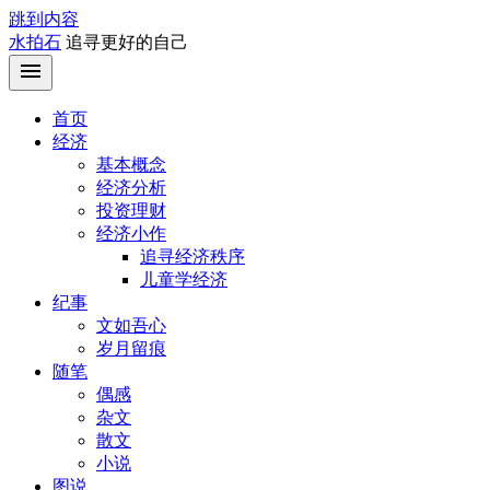
跳到内容
水拍石
追寻更好的自己
首页
经济
基本概念
经济分析
投资理财
经济小作
追寻经济秩序
儿童学经济
纪事
文如吾心
岁月留痕
随笔
偶感
杂文
散文
小说
图说