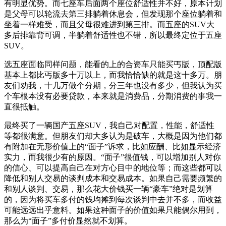
有明显优势。而七座车后面两个座位舒适性并不好，原本计划
是父母可以轮流去第三排躺着休息会，但发现那个座位躺着和
坐着一样难受，而且父母很难进到第三排。而五座的SUV大
多后排靠背可调，半躺着舒适性也不错，所以最终定位于五座
SUV。
选五座面临同样问题，能看的上的合资车只能买丐版，顶配版
基本上都比丐版多十万以上，而我恰恰缺的就是这十多万。朋
友们劝我，十几万做个分期，分三年也没有多少，但我认为买
个车根本没有必要贷款，本来就是消费品，分期消费的事我一
直很抵触。
最终买了一辆国产五座SUV，我自己对配置，性能，舒适性
等都很满意。但朋友们却大多认为是破车，大概是因为他们都
有附加在无形价值上的“面子”诉求，比如应酬、比如显示经济
实力，而我很少有的原因。“面子”很值钱，可以增加别人对你
的信心、可以提高自己在对方心目中的地位等；而这些都可以
降低和别人交易的谈判成本和交易成本。如果自己需要频繁的
和别人谈判、交易，那么花大价钱买一辆“豪车”绝对是划算
的，因为将买车多付的钱均摊到每次谈判中去并不多，而收益
可能远远出乎意料。如果这种面子的价值如果只能偶尔用到，
那么为“面子”多付价显然就不划算。