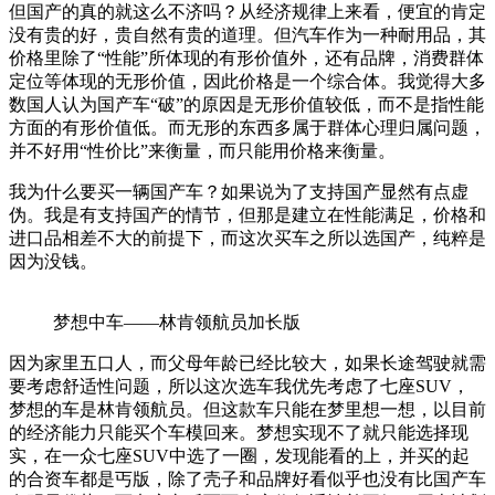
但国产的真的就这么不济吗？从经济规律上来看，便宜的肯定
没有贵的好，贵自然有贵的道理。但汽车作为一种耐用品，其
价格里除了“性能”所体现的有形价值外，还有品牌，消费群体
定位等体现的无形价值，因此价格是一个综合体。我觉得大多
数国人认为国产车“破”的原因是无形价值较低，而不是指性能
方面的有形价值低。而无形的东西多属于群体心理归属问题，
并不好用“性价比”来衡量，而只能用价格来衡量。
我为什么要买一辆国产车？如果说为了支持国产显然有点虚
伪。我是有支持国产的情节，但那是建立在性能满足，价格和
进口品相差不大的前提下，而这次买车之所以选国产，纯粹是
因为没钱。
梦想中车——林肯领航员加长版
因为家里五口人，而父母年龄已经比较大，如果长途驾驶就需
要考虑舒适性问题，所以这次选车我优先考虑了七座SUV，
梦想的车是林肯领航员。但这款车只能在梦里想一想，以目前
的经济能力只能买个车模回来。梦想实现不了就只能选择现
实，在一众七座SUV中选了一圈，发现能看的上，并买的起
的合资车都是丐版，除了壳子和品牌好看似乎也没有比国产车