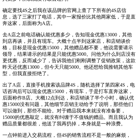
确定要找4S之后我在该品牌的官网上查了下所有的4S店信
息，选了三家打了电话，其中一家报价比其他两家低，于是直
奔这家，后面称为A店。
去A店之前电话确认能优惠多少，告知现金优惠13000，其他
到店再谈，并且有现车。大概十点半到这家店，和店销谈价
格，目标是现金优惠15000，其他赠品都不要，他说需要请示
领导，结果请示的结果是只能优惠5000。问他为什么到店没有
更优惠，反而减少了，告诉我他们刚刚调整了促销政策，这款
昨天还优惠13000，但今天只能5000。他还想给我推销其他车
型，但我直接拒绝了。
出了A店，直接手机搜索该品牌4S，随机选择了第四家4S，电
话咨询后可以现金优惠15000，有现车，于是打车直奔这家，
后面称作B店。大概12点到达，和店销谈了半个小时，确认优
惠15000没有问题，其他细节店销主动给予了说明，那些他们
可以做到，那些不能给。对于赠品我本来就没有准备要，
15000的优惠敲定，就没有纠缠于不值钱的赠品。而且我认为
赠品质量都很差，他送了我再扔掉，本身就是一种浪费。
一点钟前进入交易流程，但4S的销售流程不是一般的麻烦，