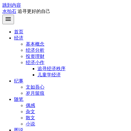
跳到内容
水拍石
追寻更好的自己
首页
经济
基本概念
经济分析
投资理财
经济小作
追寻经济秩序
儿童学经济
纪事
文如吾心
岁月留痕
随笔
偶感
杂文
散文
小说
图说