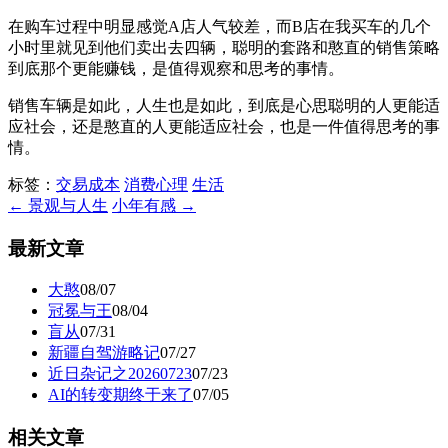
在购车过程中明显感觉A店人气较差，而B店在我买车的几个
小时里就见到他们卖出去四辆，聪明的套路和憨直的销售策略
到底那个更能赚钱，是值得观察和思考的事情。
销售车辆是如此，人生也是如此，到底是心思聪明的人更能适
应社会，还是憨直的人更能适应社会，也是一件值得思考的事
情。
标签：
交易成本
消费心理
生活
← 景观与人生
小年有感 →
最新文章
大憨
08/07
冠冕与王
08/04
盲从
07/31
新疆自驾游略记
07/27
近日杂记之20260723
07/23
AI的转变期终于来了
07/05
相关文章