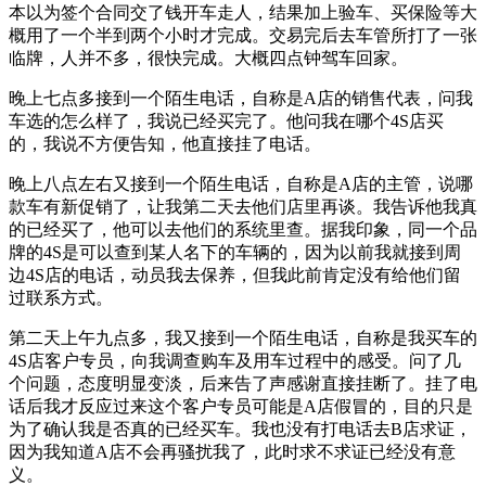
本以为签个合同交了钱开车走人，结果加上验车、买保险等大
概用了一个半到两个小时才完成。交易完后去车管所打了一张
临牌，人并不多，很快完成。大概四点钟驾车回家。
晚上七点多接到一个陌生电话，自称是A店的销售代表，问我
车选的怎么样了，我说已经买完了。他问我在哪个4S店买
的，我说不方便告知，他直接挂了电话。
晚上八点左右又接到一个陌生电话，自称是A店的主管，说哪
款车有新促销了，让我第二天去他们店里再谈。我告诉他我真
的已经买了，他可以去他们的系统里查。据我印象，同一个品
牌的4S是可以查到某人名下的车辆的，因为以前我就接到周
边4S店的电话，动员我去保养，但我此前肯定没有给他们留
过联系方式。
第二天上午九点多，我又接到一个陌生电话，自称是我买车的
4S店客户专员，向我调查购车及用车过程中的感受。问了几
个问题，态度明显变淡，后来告了声感谢直接挂断了。挂了电
话后我才反应过来这个客户专员可能是A店假冒的，目的只是
为了确认我是否真的已经买车。我也没有打电话去B店求证，
因为我知道A店不会再骚扰我了，此时求不求证已经没有意
义。