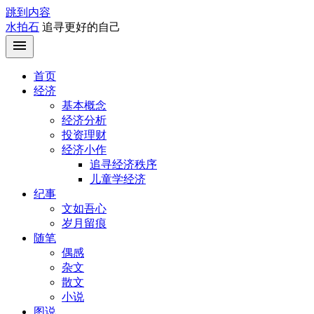
跳到内容
水拍石
追寻更好的自己
首页
经济
基本概念
经济分析
投资理财
经济小作
追寻经济秩序
儿童学经济
纪事
文如吾心
岁月留痕
随笔
偶感
杂文
散文
小说
图说