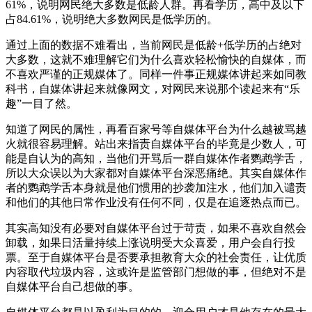
61%，说明网民绝大多数是低龄人群。再看学历，高中及以下
占84.61%，说明绝大多数网民是低学历的。
通过上面的数据不难看出，当前网民是低龄+低学历的占绝对
大多数，这就不难理解它们为什么喜欢轻松愉快的自媒体，而
不喜欢严谨的正规媒体了。同样一件事正规媒体讲起来如同教
科书，自媒体讲起来就像网文，对网民来说那个读起来有“乐
趣”一目了然。
知道了网民的属性，再看百家号等自媒体平台为什么越被骂越
火就很容易理解。站出来指责自媒体平台的毕竟是少数人，可
能是自认为的高知，当他们开骂后一群自媒体作者鹦鹉学舌，
所以大众误以为大家都对自媒体平台深恶痛绝。其实自媒体作
者的鹦鹉学舌本身就是他们惯用的抄袭加注水，他们加入谴责
和他们的其他日常作业没有任何不同，仅是在追逐热点而已。
其实高知没有必要对自媒体平台过于苛责，如果不喜欢自然会
卸载，如果日活量持续上涨说明受大众喜爱，用户会自行投
票。至于自媒体平台是否要承担教育大众的社会责任，让优质
内容取代垃圾内容，这或许是监管部门想做的事，但绝对不是
自媒体平台自己想做的事。