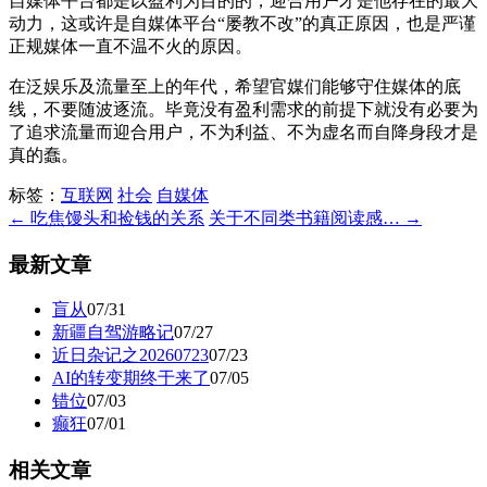
自媒体平台都是以盈利为目的的，迎合用户才是他存在的最大
动力，这或许是自媒体平台“屡教不改”的真正原因，也是严谨
正规媒体一直不温不火的原因。
在泛娱乐及流量至上的年代，希望官媒们能够守住媒体的底
线，不要随波逐流。毕竟没有盈利需求的前提下就没有必要为
了追求流量而迎合用户，不为利益、不为虚名而自降身段才是
真的蠢。
标签：
互联网
社会
自媒体
← 吃焦馒头和捡钱的关系
关于不同类书籍阅读感… →
最新文章
盲从
07/31
新疆自驾游略记
07/27
近日杂记之20260723
07/23
AI的转变期终于来了
07/05
错位
07/03
癫狂
07/01
相关文章