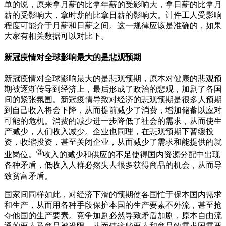
单的说，原来拿月薪的比拿年薪的受影响大，拿日薪的比拿月
薪的受影响大，拿时薪的比拿日薪的影响大。计件工人受影响
程度可能介于月薪和日薪之间。这一规律应该是准确的，如果
大家有相关数据可以对比下。
新冠疫情对全球影响最大的是悲观预期
新冠疫情对全球影响最大的是悲观预期，原本对健康的悲观预
期被逐渐传导到经济上，最后形成了政治的悲观，加剧了各国
间的紧张氛围。新冠疫情导致对经济的悲观预期是很多人预期
到自己收入将会下降，从而提前减少了消费，增加储蓄以应对
可能的危机。消费的减少进一步降低了社会的需求，从而使生
产减少，人们收入减少。企业也同理，在悲观预期下暂缓投
资，收缩投资，甚至关闭企业，从而减少了需求和能提供的就
③
业岗位。
收入的减少和供应的不足使得国内资源分配中出现
各种矛盾，低收入人群必然失去很多获得商品的机会，从而导
致贫富矛盾。
国家间同样如此，对经济下滑的预期使各国忙于保本国内需求
和生产，从而用各种手段保护本国的生产要素不外流，甚至抢
夺他国的生产要素。竞争加剧必然导致矛盾加剧，原本自由流