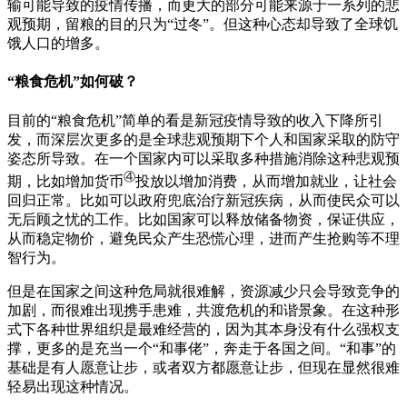
输可能导致的疫情传播，而更大的部分可能来源于一系列的悲
观预期，留粮的目的只为“过冬”。但这种心态却导致了全球饥
饿人口的增多。
“粮食危机”如何破？
目前的“粮食危机”简单的看是新冠疫情导致的收入下降所引
发，而深层次更多的是全球悲观预期下个人和国家采取的防守
姿态所导致。在一个国家内可以采取多种措施消除这种悲观预
④
期，比如增加货币
投放以增加消费，从而增加就业，让社会
回归正常。比如可以政府兜底治疗新冠疾病，从而使民众可以
无后顾之忧的工作。比如国家可以释放储备物资，保证供应，
从而稳定物价，避免民众产生恐慌心理，进而产生抢购等不理
智行为。
但是在国家之间这种危局就很难解，资源减少只会导致竞争的
加剧，而很难出现携手患难，共渡危机的和谐景象。在这种形
式下各种世界组织是最难经营的，因为其本身没有什么强权支
撑，更多的是充当一个“和事佬”，奔走于各国之间。“和事”的
基础是有人愿意让步，或者双方都愿意让步，但现在显然很难
轻易出现这种情况。