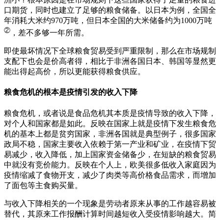
口期货，同时也建立了足够的粮食储备。以日本为例，全国全
年消耗大米约970万吨，但日本全国的大米储备约为1000万吨
②
，差不多够一年所需。
即使最坏情况下全球粮食贸易受到严重限制，那么在市场规制
支配下也会是价高者得，相比于非洲各国日本、韩国等显然更
能出得起高价，所以更能获得粮食供应。
粮食危机的根本是疫情引发的收入下降
粮食危机，或者说是食品危机其本质是疫情导致的收入下降，
对个人和国家都是如此。反映在国家上就是疫情下发生粮食危
机的基本上都是贫穷国家，非洲各国就是典型例子，很多国家
政局不稳，国家主要收入依赖于第一产业和矿业，在疫情下贸
易减少，收入降低，加上国家资金储备少，在短缺的粮食贸易
中就没有竞价能力。反映在个人上，欧美很多低收入家庭因为
疫情缩减了食物开支，减少了肉类等高价格食品需求，而增加
了面包等主食购买量。
与收入下降相关的一个现象是劳动者原来从事的工作越容易被
替代，其原来工作报酬计算时间越短收入受疫情影响越大。简