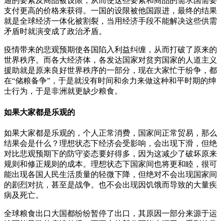
通的要素及商品被设限，从而使这些要素和商品的需求国需要
支付更高的价格来获得。一国的设限被他国跟进，最终的结果
就是全球经济一体化被割裂，当用经济手段不能解决这些供需
矛盾时就演变成了政治矛盾。
疫情带来的悲观预期使各国陷入利益纠缠，从而打破了原来的
世界秩序。而各大经济体，各发达国家对贫穷国家的人道主义
援助就是原来良好世界秩序的一部分，现在大家忙于纷争，都
在“储粮备争”，于是就没有时间和余力来做这种和平时期的绅
士行为，于是非洲就更缺少粮食。
如果大家都是乐观的
如果大家都是乐观的，个人正常消费，国家间正常贸易，那么
结果会是什么？理想状态下经济会受影响，会出现下滑，但绝
对比悲观预期下的防守姿态要好得多，因为这减少了破坏原来
规则和修正规则的成本。理想状态下国家间也将更和睦，很可
能出现各国人民生活质量的轻微下降，但绝对不会出现国家间
的剧烈对抗，甚至是战争。也不会出现因饥饿而导致的大量疾
病及死亡。
全球粮食出口大国都纷纷暂停了出口，其原因一部分来源于运