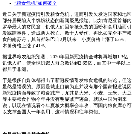
“粮食危机”如何破？
近日关于新冠疫情引发粮食危机，进而引发欠发达国家和地区
部分居民陷入半饥饿状态的新闻屡见报端。比如肯尼亚首都内
罗毕最大的贫民窟，饥饿人们因争抢免费的面粉和食用油而引
发踩踏事件，造成两人死亡、数十人受伤。再比如完全不产粮
食的南苏丹，其首都朱巴自2月以来，小麦价格上涨了62%，
木薯价格上涨了41%。
据世界粮农组织预测，2020年因新冠疫情全球将再增加1.3亿
饥饿人群，使全球饥饿人群总数达到2.65亿，而其中一半以上
都居于非洲。
于是很多自媒体都得出了新冠疫情引发粮食危机的结论，但这
显然是错误的。原因是截止目前为止并没有那个国家报道说因
新冠疫情而导致了粮食减产，尤其是大米、小麦、玉米、大豆
等主要粮食作物今年并没有明显减产迹象。就以中国为例来
说，以现在情况看今年夏粮大概率会丰收，而国内粮食库存可
以支撑全国人一年食用，这种情况和往年类似。