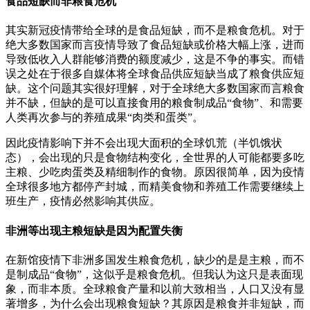
食品短缺而非粮食危机
其实新冠疫情带给全球的是食品短缺，而不是粮食危机。对于
绝大多数国家而言疫情导致了食品短缺或价格大幅上涨，进而
导致低收入人群能够消费的额度减少，这是不争的事实。而错
误之处在于很多自媒体将全球食品供应短缺当成了粮食供应短
缺。这个问题其实很好理解，对于全球绝大多数国家而言粮食
并不缺，但缺的是可以直接食用的粮食制成品“食物”、和需要
人类再次参与的养殖成果“肉类和蛋类”。
因此疫情影响下并不会出现大面积的全球饥荒（半饥饿状
态），会出现的只是食物结构变化，全世界的人可能都要多吃
主粮、少吃肉蛋类及精细制作的食物。原因很简单，因为疫情
全球很多地方都停产封城，而精美食物和养殖工作需要继续上
班生产，疫情必然影响其供应。
非洲等出现主粮短缺是因为配置失衡
在新馆疫情下非洲多国发生粮食危机，缺少的是是主粮，而不
是制成品“食物”，这似乎是粮食危机。但我认为这只是表面现
象，而非本质。全球粮食产量和以前大致相当，人口又没有显
著增多，为什么会出现粮食短缺？其原因是粮食并非短缺，而