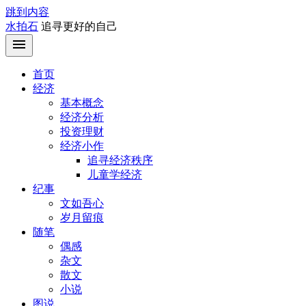
跳到内容
水拍石
追寻更好的自己
首页
经济
基本概念
经济分析
投资理财
经济小作
追寻经济秩序
儿童学经济
纪事
文如吾心
岁月留痕
随笔
偶感
杂文
散文
小说
图说