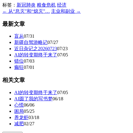
标签：
新冠肺炎
粮食危机
经济
← 从“息灭”和“熄灭”…
主业和副业 →
最新文章
盲从
07/31
新疆自驾游略记
07/27
近日杂记之20260723
07/23
AI的转变期终于来了
07/05
错位
07/03
癫狂
07/01
相关文章
AI的转变期终于来了
07/05
AI圆了我的写书梦
06/18
心慌
06/06
困局
05/25
养龙虾
03/18
减肥
02/27