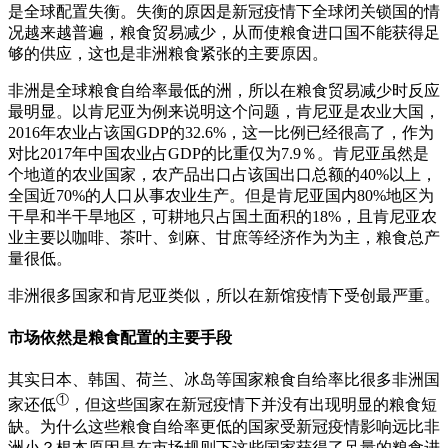
是全球配置失衡。失衡的原因是新冠疫情下全球闭关锁国的情
况越来越普遍，粮食贸易减少，从而使粮食进口国不能获得足
够的供应，这也是非洲粮食紧张的主要原因。
非洲是全球粮食自给率最低的洲，所以在粮食贸易减少时反应
最明显。以肯尼亚为例来说明这个问题，肯尼亚是农业大国，
2016年农业占该国GDP的32.6%，这一比例已经很高了，作为
对比2017年中国农业占GDP的比重仅为7.9％。肯尼亚虽然是
个地道的农业国家，农产品出口占该国出口总额的40%以上，
全国近70%的人口从事农业生产。但是肯尼亚国内80%地区为
干旱和半干旱地区，可耕地只占国土面积的18%，且肯尼亚农
业主要以咖啡、茶叶、剑麻、甘庶等经济作为为主，粮食总产
量很低。
非洲很多国家和肯尼亚类似，所以在新馆疫情下受创最严重。
市场依然是粮食配置的主要手段
其实日本、韩国、荷兰、冰岛等国家粮食自给率比很多非洲国
①
家还低
，但这些国家在新冠疫情下并没有出现明显的粮食短
缺。为什么这些粮食自给率更低的国家受新冠疫情影响远比非
洲小？根本原因是在市场规则下这些国家获得了足量的粮食进