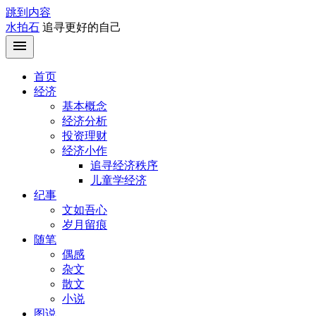
跳到内容
水拍石
追寻更好的自己
首页
经济
基本概念
经济分析
投资理财
经济小作
追寻经济秩序
儿童学经济
纪事
文如吾心
岁月留痕
随笔
偶感
杂文
散文
小说
图说