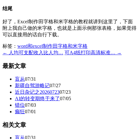
结尾
好了，Excel制作田字格和米字格的教程就讲到这里了，下面
附上我自己做的米字格，也就是上面示例那张表格，如果觉得
可以直接用的话自行下载。
标签：
word和excel制作田字格和米字格
← 人均可支配收入比人均…
可A4纸打印高清标准… →
最新文章
盲从
07/31
新疆自驾游略记
07/27
近日杂记之20260723
07/23
AI的转变期终于来了
07/05
错位
07/03
癫狂
07/01
相关文章
盲从
07/31