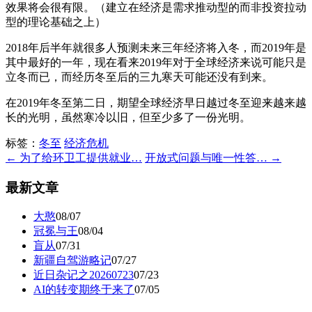
效果将会很有限。（建立在经济是需求推动型的而非投资拉动
型的理论基础之上）
2018年后半年就很多人预测未来三年经济将入冬，而2019年是
其中最好的一年，现在看来2019年对于全球经济来说可能只是
立冬而已，而经历冬至后的三九寒天可能还没有到来。
在2019年冬至第二日，期望全球经济早日越过冬至迎来越来越
长的光明，虽然寒冷以旧，但至少多了一份光明。
标签：
冬至
经济危机
← 为了给环卫工提供就业…
开放式问题与唯一性答… →
最新文章
大憨
08/07
冠冕与王
08/04
盲从
07/31
新疆自驾游略记
07/27
近日杂记之20260723
07/23
AI的转变期终于来了
07/05