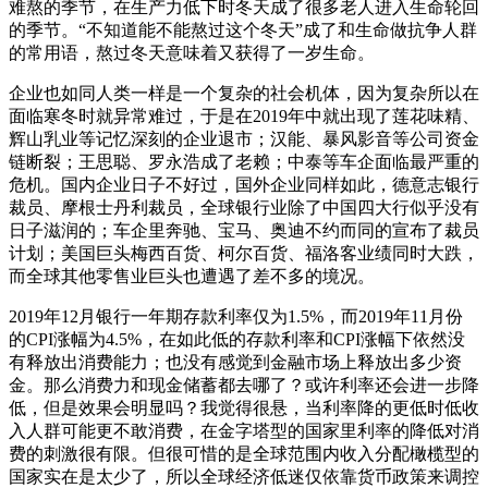
难熬的季节，在生产力低下时冬天成了很多老人进入生命轮回
的季节。“不知道能不能熬过这个冬天”成了和生命做抗争人群
的常用语，熬过冬天意味着又获得了一岁生命。
企业也如同人类一样是一个复杂的社会机体，因为复杂所以在
面临寒冬时就异常难过，于是在2019年中就出现了莲花味精、
辉山乳业等记忆深刻的企业退市；汉能、暴风影音等公司资金
链断裂；王思聪、罗永浩成了老赖；中泰等车企面临最严重的
危机。国内企业日子不好过，国外企业同样如此，德意志银行
裁员、摩根士丹利裁员，全球银行业除了中国四大行似乎没有
日子滋润的；车企里奔驰、宝马、奥迪不约而同的宣布了裁员
计划；美国巨头梅西百货、柯尔百货、福洛客业绩同时大跌，
而全球其他零售业巨头也遭遇了差不多的境况。
2019年12月银行一年期存款利率仅为1.5%，而2019年11月份
的CPI涨幅为4.5%，在如此低的存款利率和CPI涨幅下依然没
有释放出消费能力；也没有感觉到金融市场上释放出多少资
金。那么消费力和现金储蓄都去哪了？或许利率还会进一步降
低，但是效果会明显吗？我觉得很悬，当利率降的更低时低收
入人群可能更不敢消费，在金字塔型的国家里利率的降低对消
费的刺激很有限。但很可惜的是全球范围内收入分配橄榄型的
国家实在是太少了，所以全球经济低迷仅依靠货币政策来调控