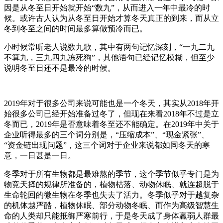
因是从冬至日开始就开始“数九”，从而进入一年中最冷的时
候。或许古人认为从冬至日开始才算冬天真正的到来，而从立
冬到冬至之间的时间最多算做预冷而已。
小时候常听老人说数九歌，其中有两句记忆深刻，“一九二九
不算九，三九四九冻死狗”，其他语句已经记忆模糊，但至少
说明冬至日还不是最冷的时候。
2019年对于很多公司来说可能也是一个冬天，其实从2018年开
始很多公司已经开始准备过冬了，但现在来看2018年不过是立
冬而已，2019年是否意味着冬至还不能确定。在2019年中关于
企业听得最多的三个词分别是，“压缩成本”、“现金紧张”、
“资金链出现问题”，这三个词对于企业来说都如同冬天的寒
意，一日甚是一日。
冬季对于所有生物都是最难熬的季节，这个季节似乎专门是为
物竞天择的规律所准备的，植物枯落、动物休眠、就连超脱于
生命轮回的微生物在冬季也失去了活力。冬季似乎对于越复杂
的机体越严酷，植物休眠、部分动物冬眠、而作为高级智慧生
命的人类却只能抵御严寒前行，于是冬天成了身体羸弱人群最