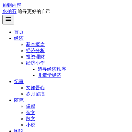
跳到内容
水拍石
追寻更好的自己
首页
经济
基本概念
经济分析
投资理财
经济小作
追寻经济秩序
儿童学经济
纪事
文如吾心
岁月留痕
随笔
偶感
杂文
散文
小说
图说