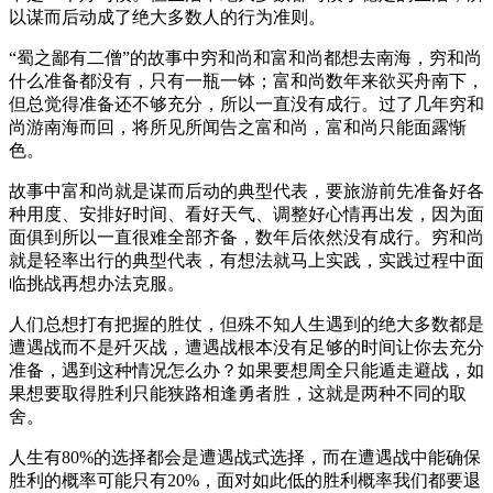
以谋而后动成了绝大多数人的行为准则。
“蜀之鄙有二僧”的故事中穷和尚和富和尚都想去南海，穷和尚
什么准备都没有，只有一瓶一钵；富和尚数年来欲买舟南下，
但总觉得准备还不够充分，所以一直没有成行。过了几年穷和
尚游南海而回，将所见所闻告之富和尚，富和尚只能面露惭
色。
故事中富和尚就是谋而后动的典型代表，要旅游前先准备好各
种用度、安排好时间、看好天气、调整好心情再出发，因为面
面俱到所以一直很难全部齐备，数年后依然没有成行。穷和尚
就是轻率出行的典型代表，有想法就马上实践，实践过程中面
临挑战再想办法克服。
人们总想打有把握的胜仗，但殊不知人生遇到的绝大多数都是
遭遇战而不是歼灭战，遭遇战根本没有足够的时间让你去充分
准备，遇到这种情况怎么办？如果要想周全只能遁走避战，如
果想要取得胜利只能狭路相逢勇者胜，这就是两种不同的取
舍。
人生有80%的选择都会是遭遇战式选择，而在遭遇战中能确保
胜利的概率可能只有20%，面对如此低的胜利概率我们都要退