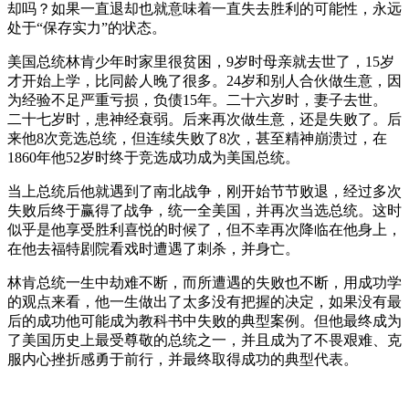
却吗？如果一直退却也就意味着一直失去胜利的可能性，永远
处于“保存实力”的状态。
美国总统林肯少年时家里很贫困，9岁时母亲就去世了，15岁
才开始上学，比同龄人晚了很多。24岁和别人合伙做生意，因
为经验不足严重亏损，负债15年。二十六岁时，妻子去世。
二十七岁时，患神经衰弱。后来再次做生意，还是失败了。后
来他8次竞选总统，但连续失败了8次，甚至精神崩溃过，在
1860年他52岁时终于竞选成功成为美国总统。
当上总统后他就遇到了南北战争，刚开始节节败退，经过多次
失败后终于赢得了战争，统一全美国，并再次当选总统。这时
似乎是他享受胜利喜悦的时候了，但不幸再次降临在他身上，
在他去福特剧院看戏时遭遇了刺杀，并身亡。
林肯总统一生中劫难不断，而所遭遇的失败也不断，用成功学
的观点来看，他一生做出了太多没有把握的决定，如果没有最
后的成功他可能成为教科书中失败的典型案例。但他最终成为
了美国历史上最受尊敬的总统之一，并且成为了不畏艰难、克
服内心挫折感勇于前行，并最终取得成功的典型代表。