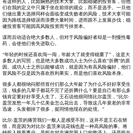
有这样的人，比如娴熟的技术大拿、比如稳健的投资客，但他
们在我的定义中只属于坐在前排的观众，而不是选手。一旦他
们做出重大选择同样会面临变成失败者的风险，技术大拿可能
因为路线选择错误而浪费大量时间，进而跟不上发展步伐；稳
健投资客可能因高风险投资而亏掉资本。
谋而后动适合绝大多数人，但对于风险偏好者却是一剂慢性毒
药，会使他们丧失进取心。
“年轻的时候还喜欢闯一闯，年龄大了就变得稳重了”，这是大
多数人的写照，也是绝大多数成功人士为什么喜欢“折腾”的原
因。成功人士之所以能够成功，就是因为有高风险偏好，他们
冒风险不仅是因为喜欢胜利果实，而是他们喜欢风险本身。
很多人都很纳闷那些首付们那么大年龄了为什么不好好享受生
活，钱多的几辈子都花不完了还折腾什么？要是自己有那么多
钱肯定要好好享受人生了。王石说他很同情比尔盖茨，“比尔·
盖茨发愁一年几十亿美金怎么花出去，导致这几年衰老的非常
迅速，头发都掉了很多，挺同情他现在的处境。”
比尔·盖茨的痛苦我们一般人是感受不到，这并不是王石在矫
情，而是因为对比尔·盖茨来说花钱也是一种高风险的事。将
钱投入慈善事业，是投在对非洲贫困人口的救济上、还是投在