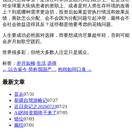
对全球重大疾病患者的资助上、或者是对人类生存环境的改善
上？到底哪种需求更迫切，投资后如果监管执行情况和效果反
馈，善款怎么分配、会不会因为分配问题引起冲突，最终会不
会社会效益适得其反？这些都是他要考虑的花钱问题。
人生要成功必然面对选择，而要想成功尽量趁年轻，否则可能
会
岁月如歌空蹉跎。
世界很多彩，但绝大多数人注定只是观众。
标签：
岁月如梭
生活
选择
← 以古鉴今 简析我国产…
抱怨如同口臭 →
最新文章
盲从
07/31
新疆自驾游略记
07/27
近日杂记之20260723
07/23
AI的转变期终于来了
07/05
错位
07/03
癫狂
07/01