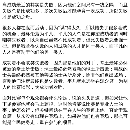
离成功最近的其实是失败，因为他们之间只有一线之隔，而且
失败总是比成功多，多次失败后才能孕育一次成功，所以失败
才是成功之母。
很多人都在谋而后动，因为“谋”得太久，所以错失了很多尝试
的机会，最终沦落为平凡。平凡的人总是在仰望成功者的同时
嘲笑失败者，以为自己虽然不比成功者，但比失败者总要强一
些。但是我觉得失败的人和成功的人才是同一类人，而平凡的
人才是有别于他们的另一类人。
成功者不会取笑失败者，因为那是他们的对手，拳王最终必然
被新的拳王所击败；球王最终必然被新的球王所击败；善战的
士兵最终必然被其他善战的士兵所杀死，除非他们退出战场，
否则他们注定最终也是失败者。平凡者永远坐在观众席，为别
人的比赛喝彩，为成功者欢呼。
面对比赛每个观众都会评头论足，说的头头是道，但如果让他
下场参赛他就会马上蔫掉。这时他肯能说比赛是专业人士的
事，他怎么行，但关键问题在于在人生的赛道上他一直处于观
众席，从来没有出现在赛场上。如果说他们也有赛场，那么可
能是全民健身走，重在参与的项目。