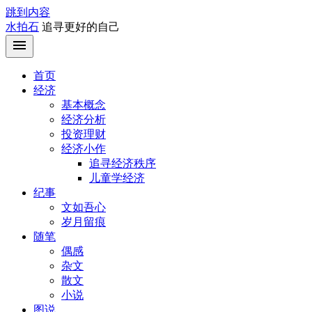
跳到内容
水拍石
追寻更好的自己
首页
经济
基本概念
经济分析
投资理财
经济小作
追寻经济秩序
儿童学经济
纪事
文如吾心
岁月留痕
随笔
偶感
杂文
散文
小说
图说