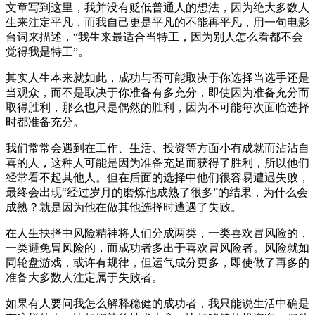
文章写到这里，我并没有贬低普通人的想法，因为绝大多数人
生来注定平凡，而我自己更是平凡的不能再平凡，用一句电影
台词来描述，“我生来最适合当特工，因为别人怎么看都不会
觉得我是特工”。
其实人生本来就如此，成功与否可能取决于你选择当选手还是
当观众，而不是取决于你准备有多充分，即使因为准备充分而
取得胜利，那么也只是偶然的胜利，因为不可能每次面临选择
时都准备充分。
我们常常会遇到在工作、生活、投资等方面小有成就而沾沾自
喜的人，这种人可能是因为准备充足而获得了胜利，所以他们
经常看不起其他人。但在后面的选择中他们很容易遭遇失败，
最终会出现“经过岁月的磨炼他成熟了很多”的结果，为什么会
成熟？就是因为他在做其他选择时遭遇了失败。
在人生抉择中风险精神将人们分成两类，一类喜欢冒风险的，
一类避免冒风险的，而成功者多出于喜欢冒风险者。风险就如
同轮盘游戏，或许有规律，但运气成分更多，即使做了再多的
准备大多数人注定属于失败者。
如果有人要问我怎么解释稳健的成功者，我只能说生活中确是