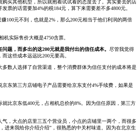
就购买其他机型，所以就抱着试试看的态度去了。其实要去的店
票的话需要加4%的税184元，算下来需要差不多4800元。
赚100元不到，也就是2%，那么200元相当于他们利润的两倍
相机实际售价大概是4750含票。
问题，而多出的这200元就是我付出的信任成本。
尽管我觉得
而这些成本远远比200元要高。
大多数人选择了自营渠道，整个消费群体为信任支付的成本将是
说京东第三方店铺电子产品需要给京东支付4%手续费，如果是
际就比京东低400元，占相机总价的8%。因为信任原因，第三方
人气，大点的店里三五个营业员，小点的店铺里一两个，而很多
，进来我给你介绍介绍”，很熟悉的中关村味道。因为在北京生