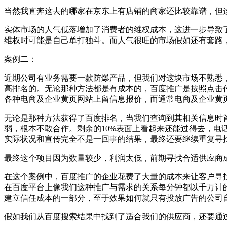
当然我直奔这去的哪家在京东上有店铺的商家还比较靠谱，但这
实体市场的人气低落增加了消费者的维权成本，这进一步导致
维权时可能是自己单打独斗。而人气很旺的市场假如还有套路
案例二：
近期公司有业务需要一款防爆产品，但我们对这块市场不熟悉
高排名的。无论那种方法都是有成本的，百度推广是按照点击付
各种电商及企业黄页网站上留信息报价，而通常电商及企业黄
无论是那种方法获得了百度排名，当我们查询到其相关信息时
弱，根本不敢合作。剩余的10%表面上看起来还能过得去，
实际状况和宣传完全不是一回事的结果，最终还要继续重复寻
最终这个项目因为数量较少，利润太低，前期寻找合适供应商
在这个案例中，百度推广的企业花费了大量的成本来让客户寻
在百度平台上像我们这种推广与需求的关系每分钟都以千万计
建立信任成本的一部分，至于效果如何就只有投放广告的公司
假如我们从百度搜索结果中找到了适合我们的供应商，还要通