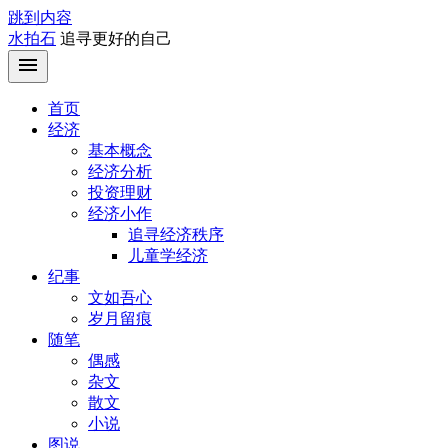
跳到内容
水拍石
追寻更好的自己
首页
经济
基本概念
经济分析
投资理财
经济小作
追寻经济秩序
儿童学经济
纪事
文如吾心
岁月留痕
随笔
偶感
杂文
散文
小说
图说