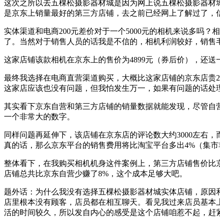
这次之所以去五棵松摄影器材城是因为网上说五棵松摄影器材
是京东上销量最好的第三方店铺，去之前已经网上了解过了，信誉
实体渠道和电商200元差价对于一个5000元的相机来说多吗？
了。当然对于销售人员的话我是不信的，相机利润较好，销售毛
这家店铺该款相机在京东上的售价为4899元（券后价），还送一
最终我选择在电商直营渠道购买，大概比这家店铺的京东店贵25
这家店应该也没有问题，但我怕发生万一，如果有问题的话处理
其实看下京东自营和第三方店铺的销量数据就能发现，尽管自
一个非常大的数字。
同样问题再延伸下，该店铺在京东店的评论数大约3000左右
真的话，那么京东平台的销售费用将比淘宝平台多出4%（集市
整体看下，在我购买相机机身这件案例上，第三方店铺售价比京东
店铺总共比京东自营少赚了8%，这个成本足够大吧。
题外话：为什么我没有选择五棵松摄影器材城实体店铺，原因
店里根本没有顾客，店员都在相互聊天。看见我过来店员基本
活的时间较久，所以发自内心的感受是这个店铺咱惹不起，赶