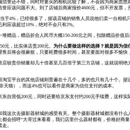
城信誉还不错，同时对要买的相机比较了解，不会因为商家忽悠
应该问题不大。到了店铺后商家报价4600元，但不开发票，开发
相当于4%，已经很多了，据该店铺的销售人员说他们卖一台相机只
利应该超过10%，绝对不会只有2%。
堆赠品，赠品折合人民币大概150-200元之间，扣除赠品价值后
0元，比实体店贵200元。
为什么要做这样的选择？就是因为信任
售后将会很麻烦，只要耗费很多时间，甚至要面对很多不愉快，
营店较贵但销量却几十倍甚至几百倍于第三方店铺，这就说明绝
，而淘宝平台的其他店铺则普遍在十几个，多的也只有几十个。据
非天猫），而这4%也可以看作是商家为信任支付的成本。
自营低200元，同时还要给京东支付约200元手续费，这样实
和我这次去摄影器材城的感受有关。整个摄影器材城都没有什么
上都会招呼“大哥过来看看，我们店里什么器材都有，价格好商量
紧走。