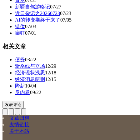
盲从
07/31
新疆自驾游略记
07/27
近日杂记之20260723
07/23
AI的转变期终于来了
07/05
错位
07/03
癫狂
07/01
相关文章
债务
03/22
斩杀线与立场
12/29
经济现状浅思
12/18
经济消息两则
12/15
降薪
10/04
反内卷
09/22
发表评论
文章归档
友情链接
关于本站