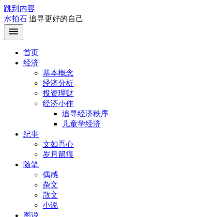
跳到内容
水拍石
追寻更好的自己
首页
经济
基本概念
经济分析
投资理财
经济小作
追寻经济秩序
儿童学经济
纪事
文如吾心
岁月留痕
随笔
偶感
杂文
散文
小说
图说