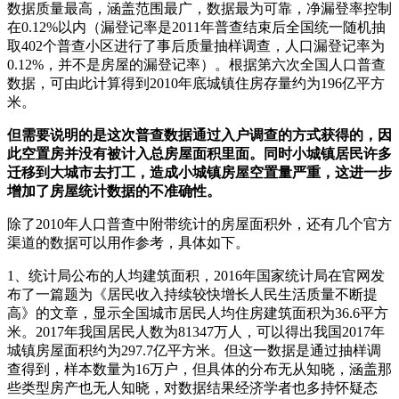
数据质量最高，涵盖范围最广，数据最为可靠，净漏登率控制
在0.12%以内（漏登记率是2011年普查结束后全国统一随机抽
取402个普查小区进行了事后质量抽样调查，人口漏登记率为
0.12%，并不是房屋的漏登记率）。根据第六次全国人口普查
数据，可由此计算得到2010年底城镇住房存量约为196亿平方
米。
但需要说明的是这次普查数据通过入户调查的方式获得的，因
此空置房并没有被计入总房屋面积里面。同时小城镇居民许多
迁移到大城市去打工，造成小城镇房屋空置量严重，这进一步
增加了房屋统计数据的不准确性。
除了2010年人口普查中附带统计的房屋面积外，还有几个官方
渠道的数据可以用作参考，具体如下。
1、统计局公布的人均建筑面积，2016年国家统计局在官网发
布了一篇题为《居民收入持续较快增长人民生活质量不断提
高》的文章，显示全国城市居民人均住房建筑面积为36.6平方
米。2017年我国居民人数为81347万人，可以得出我国2017年
城镇房屋面积约为297.7亿平方米。但这一数据是通过抽样调
查得到，样本数量为16万户，但具体的分布无从知晓，涵盖那
些类型房产也无人知晓，对数据结果经济学者也多持怀疑态