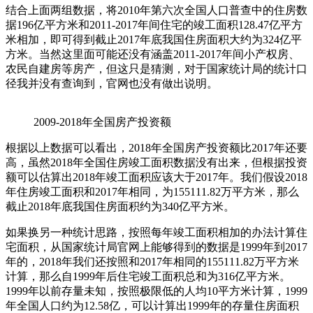
结合上面两组数据，将2010年第六次全国人口普查中的住房数
据196亿平方米和2011-2017年间住宅的竣工面积128.47亿平方
米相加，即可得到截止2017年底我国住房面积大约为324亿平
方米。当然这里面可能还没有涵盖2011-2017年间小产权房、
农民自建房等房产，但这只是猜测，对于国家统计局的统计口
径我并没有查询到，官网也没有做出说明。
2009-2018年全国房产投资额
根据以上数据可以看出，2018年全国房产投资额比2017年还要
高，虽然2018年全国住房竣工面积数据没有出来，但根据投资
额可以估算出2018年竣工面积应该大于2017年。我们假设2018
年住房竣工面积和2017年相同，为155111.82万平方米，那么
截止2018年底我国住房面积约为340亿平方米。
如果换另一种统计思路，按照每年竣工面积相加的办法计算住
宅面积，从国家统计局官网上能够得到的数据是1999年到2017
年的，2018年我们还按照和2017年相同的155111.82万平方米
计算，那么自1999年后住宅竣工面积总和为316亿平方米。
1999年以前存量未知，按照极限低的人均10平方米计算，1999
年全国人口约为12.58亿，可以计算出1999年的存量住房面积