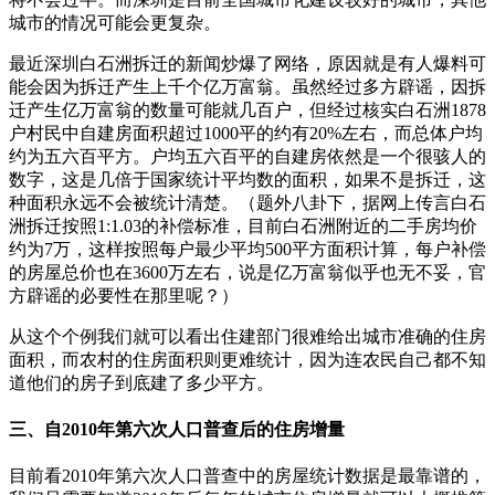
城市的情况可能会更复杂。
最近深圳白石洲拆迁的新闻炒爆了网络，原因就是有人爆料可
能会因为拆迁产生上千个亿万富翁。虽然经过多方辟谣，因拆
迁产生亿万富翁的数量可能就几百户，但经过核实白石洲1878
户村民中自建房面积超过1000平的约有20%左右，而总体户均
约为五六百平方。户均五六百平的自建房依然是一个很骇人的
数字，这是几倍于国家统计平均数的面积，如果不是拆迁，这
种面积永远不会被统计清楚。（题外八卦下，据网上传言白石
洲拆迁按照1:1.03的补偿标准，目前白石洲附近的二手房均价
约为7万，这样按照每户最少平均500平方面积计算，每户补偿
的房屋总价也在3600万左右，说是亿万富翁似乎也无不妥，官
方辟谣的必要性在那里呢？）
从这个个例我们就可以看出住建部门很难给出城市准确的住房
面积，而农村的住房面积则更难统计，因为连农民自己都不知
道他们的房子到底建了多少平方。
三、自2010年第六次人口普查后的住房增量
目前看2010年第六次人口普查中的房屋统计数据是最靠谱的，