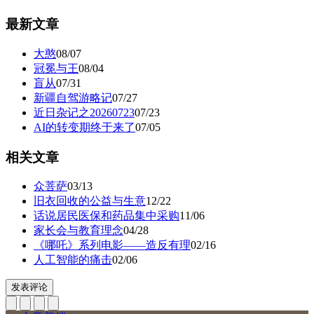
最新文章
大憨
08/07
冠冕与王
08/04
盲从
07/31
新疆自驾游略记
07/27
近日杂记之20260723
07/23
AI的转变期终于来了
07/05
相关文章
众菩萨
03/13
旧衣回收的公益与生意
12/22
话说居民医保和药品集中采购
11/06
家长会与教育理念
04/28
《哪吒》系列电影——造反有理
02/16
人工智能的痛击
02/06
发表评论