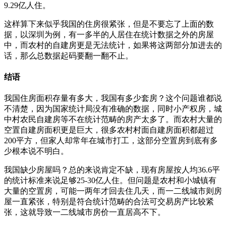
9.29亿人住。
这样算下来似乎我国的住房很紧张，但是不要忘了上面的数
据，以深圳为例，有一多半的人居住在统计数据之外的房屋
中，而农村的自建房更是无法统计，如果将这两部分加进去的
话，那么总数据起码要翻一翻不止。
结语
我国住房面积存量有多大，我国有多少套房？这个问题谁都说
不清楚，因为国家统计局没有准确的数据，同时小产权房，城
中村农民自建房等不在统计范畴的房产太多了。而农村大量的
空置自建房面积更是巨大，很多农村村面自建房面积都超过
200平方，但家人却常年在城市打工，这部分空置房到底有多
少根本说不明白。
我国缺少房屋吗？总的来说肯定不缺，现有房屋按人均36.6平
的统计标准来说足够25-30亿人住。但问题是农村和小城镇有
大量的空置房，可能一两年才回去住几天，而一二线城市则房
屋一直紧张，特别是符合统计范畴的合法可交易房产比较紧
张，这就导致一二线城市房价一直居高不下。