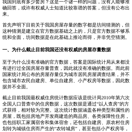
我国到底有多少套房？这是一个谜一样的问题，没有人能够准
确回答，或许有权威人士知道比较靠谱的答案，但没有公布出
来。
首先声明下目前关于我国房屋存量的数字都是坊间猜测的，但
这种猜测是建立在官方数据基础之上的，只是官方数据不够系
统和全面，坊间数据是在此基础上推论而得，并非凭空猜测。
一、为什么截止目前我国还没有权威的房屋存量数据
至于为什么没有准确的官方数据，答案是国际统计局从来都没
有进行过全国房屋存量普查，因此就没有准确的数据。而此前
国家统计局公布的房屋存量仅为城市居民房屋调查结果，并不
包含城市农民自建房、单位自建房、小产权房等数据，因此数
据并不全面。
截止目前我国最权威住房统计数据应该是统计局2010年第六次
全国人口普查中的住房数据，这次数据是通过“以人查房”的方
式获得，相对较为完整。这次统计数据涵盖各种类型和属性的
房屋，既包括房地产开发商建造的商品房、各类保障性住房，
也包括职工家属宿舍和集体宿舍，还包括自建房、原农村住房
划转为城镇住房而产生的“农转城房”，甚至包括小产权房等，