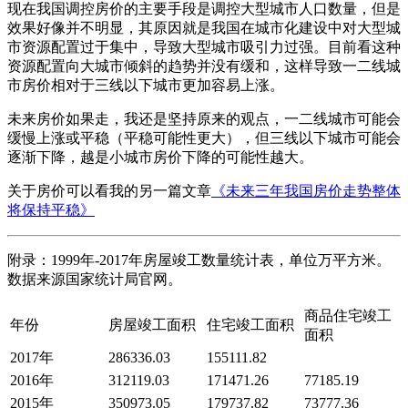
现在我国调控房价的主要手段是调控大型城市人口数量，但是
效果好像并不明显，其原因就是我国在城市化建设中对大型城
市资源配置过于集中，导致大型城市吸引力过强。目前看这种
资源配置向大城市倾斜的趋势并没有缓和，这样导致一二线城
市房价相对于三线以下城市更加容易上涨。
未来房价如果走，我还是坚持原来的观点，一二线城市可能会
缓慢上涨或平稳（平稳可能性更大），但三线以下城市可能会
逐渐下降，越是小城市房价下降的可能性越大。
关于房价可以看我的另一篇文章
《未来三年我国房价走势整体
将保持平稳》
附录：1999年-2017年房屋竣工数量统计表，单位万平方米。
数据来源国家统计局官网。
商品住宅竣工
年份
房屋竣工面积
住宅竣工面积
面积
2017年
286336.03
155111.82
2016年
312119.03
171471.26
77185.19
2015年
350973.05
179737.82
73777.36