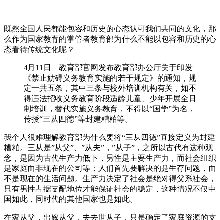
既然全国人民都能包容和历史的心态认可我们共同的文化，那
么作为国家教育的掌管者教育部为什么不能以包容和历史的心
态看待传统文化呢？
4月11日，教育部官网发布教育部办公厅关于印发
《禁止妨碍义务教育实施的若干规定》的通知，规
定一共五条，其中三条与校外培训机构有关，如不
得违法招收义务教育阶段适龄儿童、少年开展全日
制培训，替代实施义务教育，不得以“国学”为名，
传授“三从四德”等封建糟粕等。
我个人很难理解教育部为什么要将“三从四德”直接定义为封建
糟粕。三从是”从父”、”从夫”，”从子”，之所以古代有这种观
念，是因为古代生产力低下，男性是主要生产力，而社会组织
是家庭而非现在的公司等；人们首先要解决的是生存问题，而
不是现在的生活问题。生产力决定了社会是绝对得父系社会，
只有男性占据支配地位才能保证社会的稳定，这种情况不仅中
国如此，同时代的其他国家也是如此。
在家从父，出嫁从父，夫去世从子，只是确定了家庭资源的支