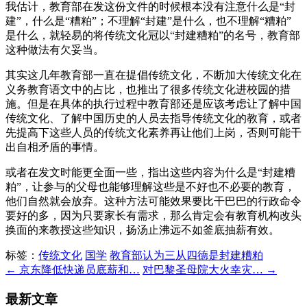
我估计，教育部在发这份文件的时候根本没有注意什么是“封
建”，什么是“糟粕”；不理解“封建”是什么，也不理解“糟粕”
是什么，就轻易的将传统文化冠以“封建糟粕”的名号，教育部
这种做法有欠妥当。
其实这几年教育部一直在提倡传统文化，不断加大传统文化在
义务教育语文中的占比，也推出了很多传统文化进校园的措
施。但是在具体的执行过程中教育部还是应该考虑让了解中国
传统文化、了解中国历史的人员去指导传统文化的教育，或者
先提高下这些人员的传统文化素养再让他们上岗，否则可能干
出自相矛盾的事情。
或者在发文时能更全面一些，指出这些内容为什么是“封建糟
粕”，让参与的父母也能够理解这些是不好也不必要的教育，
他们自然就会放弃。这种方法可能效果要比干巴巴的行政命令
要好的多，因为只要家长有需求，那么肯定会有教育机构改头
换面的来教授这些知识，扬汤止沸远不如釜底抽薪有效。
标签：
传统文化
国学
教育部认为三从四德是封建糟粕
← 京东降低快递员底薪和…
对巴黎圣母院大火幸灾… →
最新文章