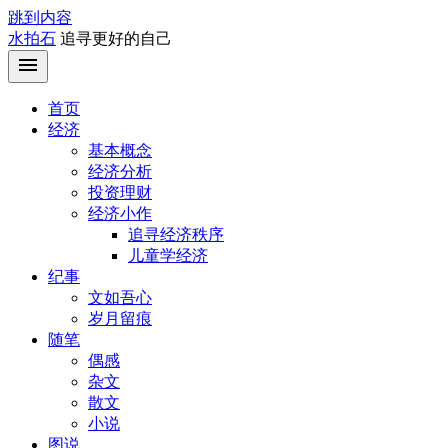
跳到内容
水拍石
追寻更好的自己
首页
经济
基本概念
经济分析
投资理财
经济小作
追寻经济秩序
儿童学经济
纪事
文如吾心
岁月留痕
随笔
偶感
杂文
散文
小说
图说