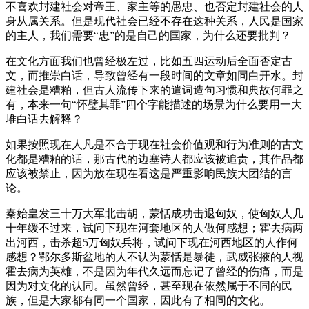
不喜欢封建社会对帝王、家主等的愚忠、也否定封建社会的人
身从属关系。但是现代社会已经不存在这种关系，人民是国家
的主人，我们需要“忠”的是自己的国家，为什么还要批判？
在文化方面我们也曾经极左过，比如五四运动后全面否定古
文，而推崇白话，导致曾经有一段时间的文章如同白开水。封
建社会是糟粕，但古人流传下来的遣词造句习惯和典故何罪之
有，本来一句“怀璧其罪”四个字能描述的场景为什么要用一大
堆白话去解释？
如果按照现在人凡是不合于现在社会价值观和行为准则的古文
化都是糟粕的话，那古代的边塞诗人都应该被追责，其作品都
应该被禁止，因为放在现在看这是严重影响民族大团结的言
论。
秦始皇发三十万大军北击胡，蒙恬成功击退匈奴，使匈奴人几
十年缓不过来，试问下现在河套地区的人做何感想；霍去病两
出河西，击杀超5万匈奴兵将，试问下现在河西地区的人作何
感想？鄂尔多斯盆地的人不认为蒙恬是暴徒，武威张掖的人视
霍去病为英雄，不是因为年代久远而忘记了曾经的伤痛，而是
因为对文化的认同。虽然曾经，甚至现在依然属于不同的民
族，但是大家都有同一个国家，因此有了相同的文化。