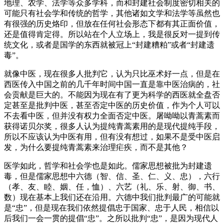
地理、农学、法学等众多学科，而和封建社会制度密切相关的
可能只有社会学和传统的哲学，其他诸如文学和法学等虽然也
有很强的历史烙印，但放在任何社会形态下都有其正面价值，
还是值得肯定得。所以站在个人立场上，我是很反对一提到传
统文化，或者是国学的东西就被冠上“封建糟粕”或者“封建遗
毒”。
就像中医，现在很多人批判它，认为只比巫术好一点，但是在
西医传入中国之前的几千年时间中国一直是靠中医治病的，社
会贡献是巨大的。不能因为现在有了更为科学的西医就全盘否
定甚至是批判中医，甚至否定中医的历史价值，作为个人可以
不去看中医，但并没有权力全面否定中医。屠呦呦以青蒿素而
获得诺贝尔奖，很多人认为提纯青蒿素用的是现代提纯手段，
所以不应该认为中医有用，但有没有想过，如果不是受中医启
发，为什么要提纯青蒿素来治理疟疾，而不是其他？
医学如此，哲学和社会学也是如此。儒家思想被批为封建遗
毒，但是儒家思想中六德（智、信、圣、仁、义、忠），六行
（孝、友、睦、姻、任，恤）、六艺（礼、乐、射、御、书、
数）现在基本上我们还在沿用。六德中我们批判最广的可能就
是“忠”，但是现在我们依然提倡忠于国家、忠于人民，相信以
后我们一会一贯的提倡“忠”。之所以批判“忠”，是因为现代人