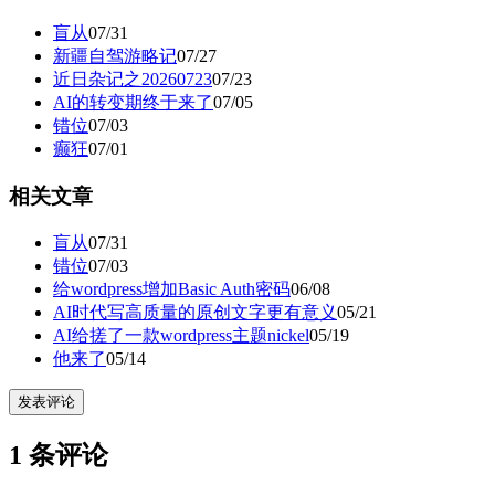
盲从
07/31
新疆自驾游略记
07/27
近日杂记之20260723
07/23
AI的转变期终于来了
07/05
错位
07/03
癫狂
07/01
相关文章
盲从
07/31
错位
07/03
给wordpress增加Basic Auth密码
06/08
AI时代写高质量的原创文字更有意义
05/21
AI给搓了一款wordpress主题nickel
05/19
他来了
05/14
发表评论
1 条评论