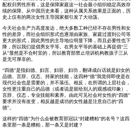
配权归男性所有，这是保障家庭这一社会最小组织稳定高效存
续的保障。从中国历史来看，这种从属关系效果是正面的，历
史上仅有的两次女性主导国家都引发了大动荡。
今天社会生产力高度发达，绝大多数工种已经不存在男性和女
性的差异，而社会组织形式也逐渐由家族、家庭过渡到公司等
更大的形式，因此男性的主导地位明显下降，而且必要性也下
降，所以我们提倡男女平等。在男女平等的基础上再提倡“三
从”显然是不合时宜的，所以教育部禁止培训机构教孩子三从
是无可厚非的。
“四德”是指妇德、妇言、妇容、妇功，翻译成白话就是妇女的
品德、言辞、仪态、持家的技能，这四种“德”我觉得即使是在
现代社会也是需要的，并不落伍。相反，在所谓的上层社会，
女性更注重自己的品德（或者说是留给别人的观感或印象）、
言辞、仪态，专业技能和素养。由此可见社会对女性的“四德”
要求并没有改变，相反越是成功的女性越是注意自己的“四
德”。
这样的“四德”为什么会被教育部冠以“封建糟粕”的名号？这四
条里那一条是糟粕，那一条又是封建？