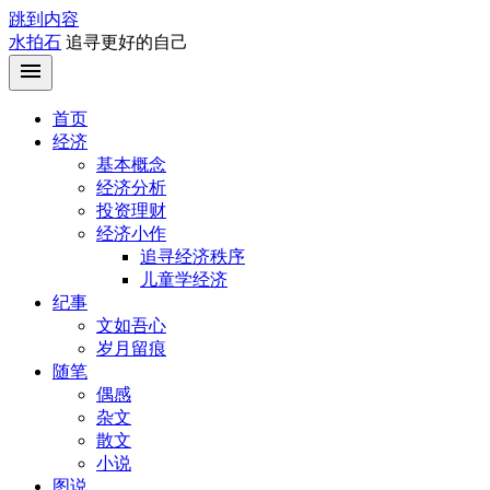
跳到内容
水拍石
追寻更好的自己
首页
经济
基本概念
经济分析
投资理财
经济小作
追寻经济秩序
儿童学经济
纪事
文如吾心
岁月留痕
随笔
偶感
杂文
散文
小说
图说