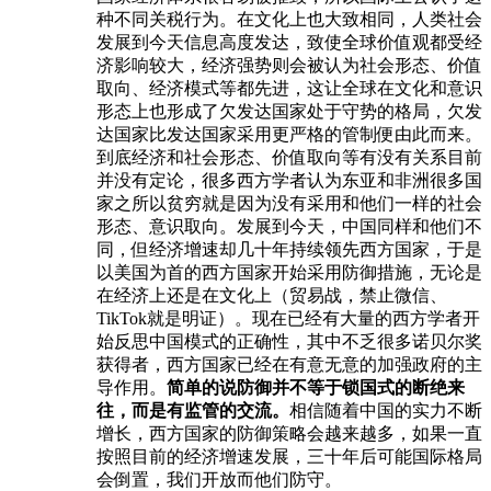
种不同关税行为。在文化上也大致相同，人类社会
发展到今天信息高度发达，致使全球价值观都受经
济影响较大，经济强势则会被认为社会形态、价值
取向、经济模式等都先进，这让全球在文化和意识
形态上也形成了欠发达国家处于守势的格局，欠发
达国家比发达国家采用更严格的管制便由此而来。
到底经济和社会形态、价值取向等有没有关系目前
并没有定论，很多西方学者认为东亚和非洲很多国
家之所以贫穷就是因为没有采用和他们一样的社会
形态、意识取向。发展到今天，中国同样和他们不
同，但经济增速却几十年持续领先西方国家，于是
以美国为首的西方国家开始采用防御措施，无论是
在经济上还是在文化上（贸易战，禁止微信、
TikTok就是明证）。现在已经有大量的西方学者开
始反思中国模式的正确性，其中不乏很多诺贝尔奖
获得者，西方国家已经在有意无意的加强政府的主
导作用。
简单的说防御并不等于锁国式的断绝来
往，而是有监管的交流。
相信随着中国的实力不断
增长，西方国家的防御策略会越来越多，如果一直
按照目前的经济增速发展，三十年后可能国际格局
会倒置，我们开放而他们防守。