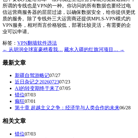
所谓的专线也是VPN的一种。你访问的所有数据也要经过电
信运营商服务器的层层过滤，以确保数据安全，给你提供更优
质的服务。除了专线外三大运营商还提供MPLS-VPN模式的
VPN服务，相对而言价格较低，部署比较灵活，有需要的企
业可以申请。
标签：
VPN翻墙软件违法
← 从胡润全球富豪榜看我…
藏水入疆的红旗河项目… →
最新文章
新疆自驾游略记
07/27
近日杂记之20260723
07/23
AI的转变期终于来了
07/05
错位
07/03
癫狂
07/01
第十章 超越主义之争：经济学与人类合作的未来
06/28
相关文章
错位
07/03