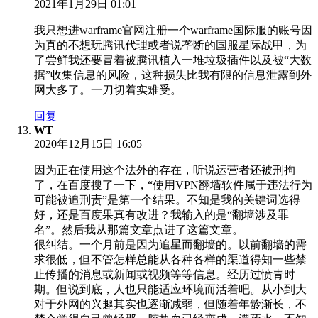
2021年1月29日 01:01
我只想进warframe官网注册一个warframe国际服的账号因
为真的不想玩腾讯代理或者说垄断的国服星际战甲，为
了尝鲜我还要冒着被腾讯植入一堆垃圾插件以及被“大数
据”收集信息的风险，这种损失比我有限的信息泄露到外
网大多了。一刀切着实难受。
回复
WT
2020年12月15日 16:05
因为正在使用这个法外的存在，听说运营者还被刑拘
了，在百度搜了一下，“使用VPN翻墙软件属于违法行为
可能被追刑责”是第一个结果。不知是我的关键词选得
好，还是百度果真有改进？我输入的是“翻墙涉及罪
名”。然后我从那篇文章点进了这篇文章。
很纠结。一个月前是因为追星而翻墙的。以前翻墙的需
求很低，但不管怎样总能从各种各样的渠道得知一些禁
止传播的消息或新闻或视频等等信息。经历过愤青时
期。但说到底，人也只能适应环境而活着吧。从小到大
对于外网的兴趣其实也逐渐减弱，但随着年龄渐长，不