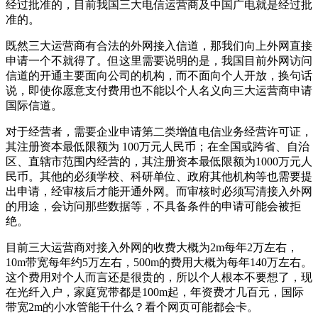
经过批准的，目前我国三大电信运营商及中国广电就是经过批
准的。
既然三大运营商有合法的外网接入信道，那我们向上外网直接
申请一个不就得了。但这里需要说明的是，我国目前外网访问
信道的开通主要面向公司的机构，而不面向个人开放，换句话
说，即使你愿意支付费用也不能以个人名义向三大运营商申请
国际信道。
对于经营者，需要企业申请第二类增值电信业务经营许可证，
其注册资本最低限额为 100万元人民币；在全国或跨省、自治
区、直辖市范围内经营的，其注册资本最低限额为1000万元人
民币。其他的必须学校、科研单位、政府其他机构等也需要提
出申请，经审核后才能开通外网。而审核时必须写清接入外网
的用途，会访问那些数据等，不具备条件的申请可能会被拒
绝。
目前三大运营商对接入外网的收费大概为2m每年2万左右，
10m带宽每年约5万左右，500m的费用大概为每年140万左右。
这个费用对个人而言还是很贵的，所以个人根本不要想了，现
在光纤入户，家庭宽带都是100m起，年资费才几百元，国际
带宽2m的小水管能干什么？看个网页可能都会卡。