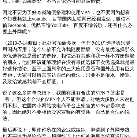
息，同时如果浏览了不当言论还可能会被追责。
因此不要为了好奇就随便搭建和使用VPN，也不要因为想看
个短视频就上youtube，目前国内互联网已经很发达，微信不
输Facebook、优酷不输YouTube、百度不输谷歌，还有什么必
要上外网呢？
（2019-7-14编辑：此处被拍砖多次，但作为次优选择我只能
用国内应用，这个年龄不允许我随便翻墙，没有最优选择那么
次优选择就是最好的选择。相信还有其他和我一样不方便翻墙
的朋友，他们应该能够理解在没有最优选择下次优选择就是最
好选择结论。至于上面列举的三大应用是否和国外应用有巨大
差距，大家可以留言表达自己的看法，只要不是灌水、谩骂、
及政治敏感我都不会屏蔽。）
说了这么多简单总结下，我国有没有合法的VPN？答案是
“有”。但这个合法的VPN个人不能申请，对绝大多数人来说也
用不起。在国内小网站或电商平台上兜售的VPN都是非法
的，因此绝对不要相信卖家宣称的有资质，自己是合法的说
法。
最后再说下，即使你所在的企业或组织，申请到了外网专线，
也不要以为是给你牵一根网线连上他们的海底光缆直通国外，