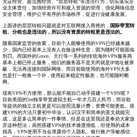
无证经营、超范围经营、“层层转租”等违法行为，切实落实企
业主体责任，加强经营许可和接入资源的管理，强化网络信息
安全管理，维护公平有序的市场秩序，促进行业健康发展。
上面讲的层层转租问题就是对互联网接入商将的，
国际带宽转
租、分租也是违法的，所以没有资质的转租更是违法的。
随着国家监管的收紧，目前个人能够使用的VPN已经越来越
少，国内已经基本上没有人在做这种生意，因为随时可能面临
刑罚。而国外的Green、天行等一系列的传统海外VPN服务商
基本上都已停止服务，他们的服务器不是关闭就是IP地址被屏
蔽，无法再连接到国际网络。而目前能使用的海外VPN大多
也是打一枪换一个IP，使用起来稳定性极差，也可能随时断
网。
现有VPN不方便用，那么能不能自己动手搭建一个VPN呢？
目前美国的5m独享带宽虚拟主机一年才几百人民币，而谷歌
等提供的独立主机更是可以按照流量计费，资费可能更低。搭
建VPN的方法只要初中毕业，认识汉字和简单的英文就能完
成，这是多么简单的一件事情。但是在这里我还是奉劝大家放
弃这种想法，虽然搭建VPN的技术难度很低，但使用的成本
很高，VPN使用不当会泄露你个人隐私、银行账户等敏感信