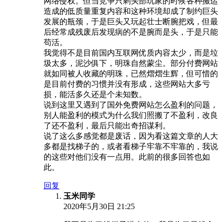
网络侵权。但当竞争只剩头部玩家的时候各种搬运
造成的低质量重复内容和这种环境却成了制约巨头
发展的瓶颈，于是巨头又玩起壮士断腕把戏，但最
后经常成残废后发现病的不是腕而是头，于是只能
苟活。
我觉得不是目前国内互联网优质内容太少，而是垃
圾太多，泥沙俱下，明珠自然蒙尘。部分付费网站
就如同被人收藏的明珠，已然熠熠生辉，但可惜的
是目前付费的习惯并没有形成，这些网站大多亏
损，能活多久还是个未知数。
说到这里又遇到了国外免费网站怎么盈利的问题，
别人能盈利的模式为什么我们照搬了不盈利，改良
了还不盈利，最后只能出奇招谋利。
说了这么多感觉都是废话，因为看这篇文章的人大
多都是找梯子的，或者看梯子牢靠不牢靠的，我说
的这些对他们没有一点用。此前的很多回答也如
此。
回复
玉米同学
2020年5月30日 21:25