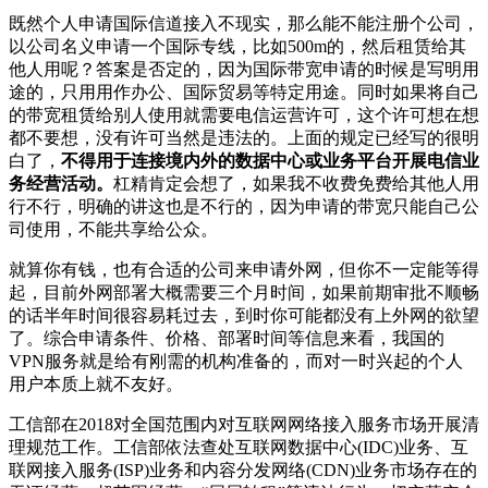
既然个人申请国际信道接入不现实，那么能不能注册个公司，
以公司名义申请一个国际专线，比如500m的，然后租赁给其
他人用呢？答案是否定的，因为国际带宽申请的时候是写明用
途的，只用用作办公、国际贸易等特定用途。同时如果将自己
的带宽租赁给别人使用就需要电信运营许可，这个许可想在想
都不要想，没有许可当然是违法的。上面的规定已经写的很明
白了，
不得用于连接境内外的数据中心或业务平台开展电信业
务经营活动。
杠精肯定会想了，如果我不收费免费给其他人用
行不行，明确的讲这也是不行的，因为申请的带宽只能自己公
司使用，不能共享给公众。
就算你有钱，也有合适的公司来申请外网，但你不一定能等得
起，目前外网部署大概需要三个月时间，如果前期审批不顺畅
的话半年时间很容易耗过去，到时你可能都没有上外网的欲望
了。综合申请条件、价格、部署时间等信息来看，我国的
VPN服务就是给有刚需的机构准备的，而对一时兴起的个人
用户本质上就不友好。
工信部在2018对全国范围内对互联网网络接入服务市场开展清
理规范工作。工信部依法查处互联网数据中心(IDC)业务、互
联网接入服务(ISP)业务和内容分发网络(CDN)业务市场存在的