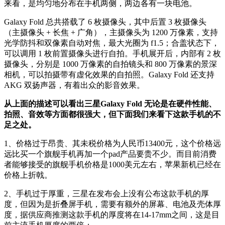
来看，是均匀地分布在手机两侧，两边各有一块电池。
Galaxy Fold 总共搭载了 6 枚摄像头，其中后置 3 枚摄像头
（主摄像头 + 长焦 + 广角），主摄像头为 1200 万像素，支持
光学防抖和双像素自动对焦，最大光圈为 f1.5；合盖状态下，
可以调用 1 枚前置摄像头进行自拍。手机展开后，内部有 2 枚
摄像头，分别是 1000 万像素的自拍镜头和 800 万像素的景深
相机，可以拍摄带有虚化效果的自拍照。Galaxy Fold 还支持
AKG 双扬声器，有着出众的影音效果。
从上面的描述可以看出三星Galaxy Fold 无论是在硬件性能、
拍照、音效等方面都很强大，但下面我们来看下这款手机的不
足之处。
1、价格过于昂贵、其未税价格为人民币13400元，这个价格远
远比买一个旗舰手机再加一个pad产品要贵不少。而目前消费
者能够接受的旗舰手机价格是1000美元左右，苹果新机已经在
价格上折戟。
2、手机过于厚重，三星在发布会上没有公布这款手机的厚
度，但因为是折叠屏手机，需要有额外的屏幕、电池及壳体厚
度，据供应商推测这款手机的厚度将在14-17mm之间，这是目