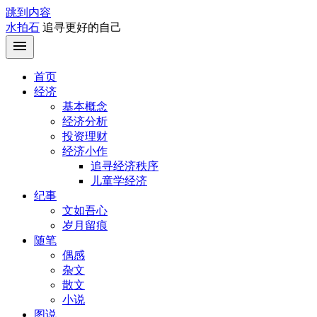
跳到内容
水拍石
追寻更好的自己
首页
经济
基本概念
经济分析
投资理财
经济小作
追寻经济秩序
儿童学经济
纪事
文如吾心
岁月留痕
随笔
偶感
杂文
散文
小说
图说