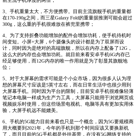
前主流手机厚度的两倍；
3、手机重量太大，不方便携带。目前主流旗舰手机的重量都
在170-190g之间，而三星Galaxy Fold的重量据推测可能会超过
300g，这么重的手机很难放在裤兜里携带；
4、为了支持折叠功能增加的配件会增加功耗，使手机待机时
间变短。小屏+大屏，6个摄像头的设计都是为了双屏而设
计，同时因为是绝对的高端旗舰，所以在内存上配备了12G，
这么大的内存也会增加功耗。就目前来看安卓手机6G内存已
经足够使用，而12G内存的唯一作用就是为了彰显其旗舰地
位；
5、对于大屏幕的需求可能是个小众市场，因为很多人认为理
想的屏幕尺寸应该是5英寸左右，而在日常生活中也很少用到
大屏幕手机。同时因为平台的限制，目前安卓手机很难像轻薄
笔记本电脑一样成为生产力工具，大屏幕只能用于浏览网页或
视频娱乐时使用，但这些场景电视机、电脑等具有更加实用体
验，大屏手机远不能媲美。
6、手机的5G能力目前来看也只是一个概念，因为5G要规模商
用大概要到2021年，今年的手机到那个时间应该又要换新机
了，而且目前的5G手机都是外挂基带，在没有5G网络支持的