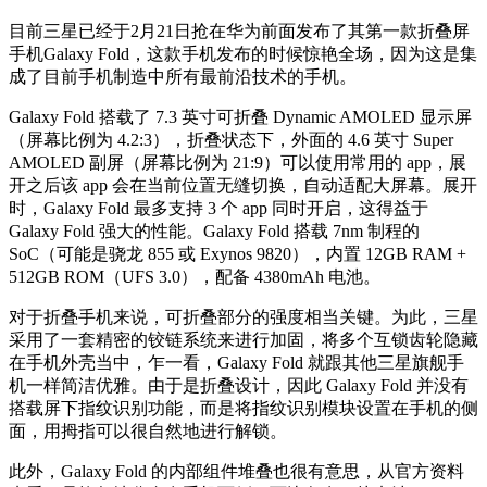
目前三星已经于2月21日抢在华为前面发布了其第一款折叠屏
手机Galaxy Fold，这款手机发布的时候惊艳全场，因为这是集
成了目前手机制造中所有最前沿技术的手机。
Galaxy Fold 搭载了 7.3 英寸可折叠 Dynamic AMOLED 显示屏
（屏幕比例为 4.2:3），折叠状态下，外面的 4.6 英寸 Super
AMOLED 副屏（屏幕比例为 21:9）可以使用常用的 app，展
开之后该 app 会在当前位置无缝切换，自动适配大屏幕。展开
时，Galaxy Fold 最多支持 3 个 app 同时开启，这得益于
Galaxy Fold 强大的性能。Galaxy Fold 搭载 7nm 制程的
SoC（可能是骁龙 855 或 Exynos 9820），内置 12GB RAM +
512GB ROM（UFS 3.0），配备 4380mAh 电池。
对于折叠手机来说，可折叠部分的强度相当关键。为此，三星
采用了一套精密的铰链系统来进行加固，将多个互锁齿轮隐藏
在手机外壳当中，乍一看，Galaxy Fold 就跟其他三星旗舰手
机一样简洁优雅。由于是折叠设计，因此 Galaxy Fold 并没有
搭载屏下指纹识别功能，而是将指纹识别模块设置在手机的侧
面，用拇指可以很自然地进行解锁。
此外，Galaxy Fold 的内部组件堆叠也很有意思，从官方资料