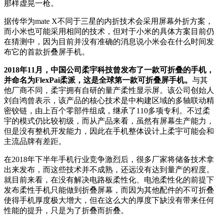
那样虚晃一枪。
据传华为mate X不同于三星的内折技术会采用屏幕外折方案，
而小米也可能采用相同的技术，但对于小米的具体方案目前仍
在猜测中，因为目前并没有准确的消息说小米会在什么时间发
布它的首款折叠屏手机。
2018年11月，中国公司柔宇科技曾发布了一款可折叠的手机，
并命名为FlexPai柔派，这是全球第一款可折叠屏手机。
与其
他厂商不同，柔宇拥有自研的量产柔性显示屏。该公司创始人
刘自鸿曾表示，该产品的核心技术是中构建区域的多轴联动精
密铰链，由上百个零部件组成，继承了110多项专利。不过柔
宇的模式仍比较初级，而从产品来看，虽然有屏幕生产能力，
但是没有整机开发能力，因此在手机整体设计上柔宇可能会和
主流品牌有差距。
在2018年下半年手机行业竞争激烈后，很多厂家将储备技术拿
出来发布，而这些技术并不成熟，还远没有达到量产的程度。
就目前来看，在没有解决电路板柔性化、电池柔性化的前提下
发布柔性手机只能做到折叠屏幕，而因为其他配件的不可折叠
使得手机厚度极大增大，但在这么大的厚度下缺没有带来任何
性能的提升，只是为了折叠而折叠。