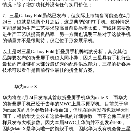
情况下除了增加功耗外没有任何实用价值；
7、三星Galaxy Fold虽然已发布，但实际上市销售可能会在4月
24日，也就是说两个月之后，这是典型的PPT手机。这种情况
可能是因为生产工艺要求较高目前良品率太低，产线还需要改
进生产工艺以提高良品率，另一方面也说明三星对于这款手机
的销量并不是很期待，仅定位于形象展示机。
以上是对三星Galaxy Fold 折叠屏手机弊端的分析，其实其他
品牌要发布的折叠屏手机也大同小异，因为三星具有手机行业
最长的产业链和大部分最优秀的配件供应能力，三星的折叠屏
技术可以看作是目前行业最佳的折叠屏方案。
华为mate X
华为将在2月24日发布其首款折叠屏手机华为mate X，而华为
的折叠屏手机已经于去年的MWC上展示原型机。目前关于华
为mate X的具体参数还不得而知，但现在距离发布也就半天时
间了，相信华为会公布这款手机的详细参数，而不会像三星那
样只发布大概参数。因为本届MWC上华为并不会发布P30，
因此Mate X是华为唯一的旗舰手机，因此华为没有机会像三星