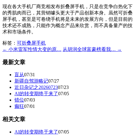
现在各大手机厂商竞相发布折叠屏手机，只是在竞争白热化下
的秀肌肉而已，其营销噱头更大于产品创新本身。虽然可折叠
屏手机，甚至是可卷绕手机将是未来的发展方向，但是目前的
技术还不成熟，只能作为概念产品来欣赏，而不具备量产的技
术和市场条件。
标签：
可折叠屏手机
← 小米雷军性情大变的原…
从胡润全球富豪榜看我… →
最新文章
盲从
07/31
新疆自驾游略记
07/27
近日杂记之20260723
07/23
AI的转变期终于来了
07/05
错位
07/03
癫狂
07/01
相关文章
AI的转变期终于来了
07/05