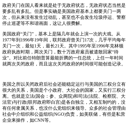
政府关门在国人看来就是处于无政府状态，无政府状态当然是
要多乱有多乱。但是事实确是美国政府基本上都要关门一两
次，但从来没有发生过动乱，甚至也不会发生垃圾停运、警察
停止巡逻等不和谐画面，这让人很费解。
美国政府“关门”，基本上是隔几年就会上演一次的大戏。从
1977年到1996年19年间，联邦政府曾关门17次，几乎平均每年
关门一次，最短1天，最长21天。其中1995年至1996年克林顿
政府执政时期，两次关门，数十万政府雇员被遣散回家“待
业”。对比前任特朗普算最能折腾的一任总统，上任一年时间
就两次关闭政府，而且这次关闭政府的时间很可能创造记录。
美国之所以关闭政府后社会还能稳定运行与美国的三权分立有
很大的关系，美国是个小政府、大社会的国家，又实行三权分
离。也就是立法(国会：参、众两院)和司法(法院、检察院、大
法官)与行政(联邦政府即白宫)是各自独立，又相互制约的，没
有任何隶属关系，也没什么党组织来领导。众多的社会管理由
社会中介组织和公益组织(NGO)负责，如美联储，有些是私营
企业来操作，如CNN等。