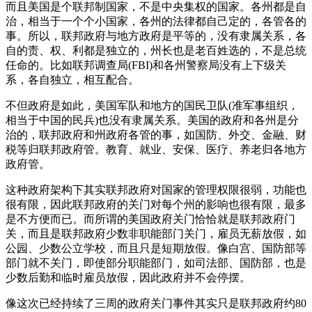
而且美国是个联邦制国家，不是中央集权的国家。各州都是自
治，相当于一个个小国家，各州的法律都自己定的，各管各的
事。所以，联邦政府与地方政府是平等的，没有隶属关系，各
自的责、权、利都是独立的，州长也是老百姓选的，不是总统
任命的。比如联邦调查局(FBI)和各州警察局没有上下级关
系，各自独立，相互配合。
不但政府是如此，美国军队和地方的国民卫队(准军事组织，
相当于中国的民兵)也没有隶属关系。美国的政府和各州是分
治的，联邦政府和州政府各管的事，如国防、外交、金融、财
税等归联邦政府管。教育、就业、安保、医疗、养老归各地方
政府管。
这种政府架构下其实联邦政府对国家的管理权限很弱，功能也
很有限，因此联邦政府的关门对每个州的影响也很有限，最多
是不方便而已。而所谓的美国政府关门恰恰就是联邦政府门
关，而且是联邦政府少数非职能部门关门，雇员无薪放假，如
公园、少数公立学校，而且只是短期放假。像白宫、国防部等
部门就不关门，即使部分职能部门，如司法部、国防部，也是
少数后勤和临时雇员放假，因此政府并不会停摆。
像这次已经持续了三周的政府关门事件其实只是联邦政府约80