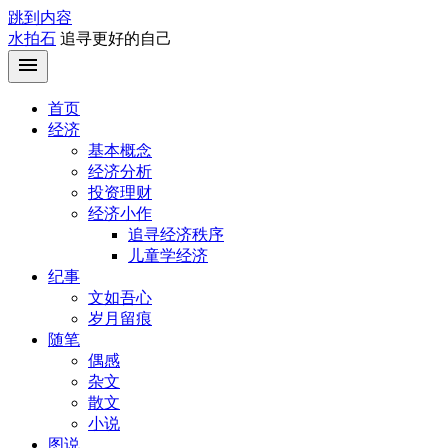
跳到内容
水拍石
追寻更好的自己
首页
经济
基本概念
经济分析
投资理财
经济小作
追寻经济秩序
儿童学经济
纪事
文如吾心
岁月留痕
随笔
偶感
杂文
散文
小说
图说