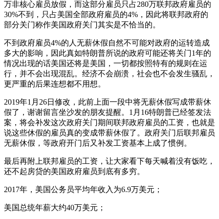
万非核心雇员放假，而这部分雇员只占280万联邦政府雇员的
30%不到，只占美国全部政府雇员的4%，因此将联邦政府的
部分关门称作美国政府关门其实是不恰当的。
不到政府雇员4%的人无薪休假自然不可能对政府的运转造成
多大的影响，因此真如特朗普所说的政府可能还将关门1年的
情况出现的话美国还将是美国，一切都按照特有的规则在运
行，并不会出现混乱。经济不会崩溃，社会也不会发生骚乱，
更严重的后果连想都不用想。
2019年1月26日修改，此前上面一段中将无薪休假写成带薪休
假了，谢谢留言坐沙发的朋友提醒。1月16特朗普已经签发法
案，将会补发这次政府关门期间联邦政府雇员的工资，也就是
说这些休假的雇员真的变成带薪休假了。政府关门后联邦雇员
无薪休假，等政府开门后又补发工资基本上成了惯例。
最后再附上联邦雇员的工资，让大家看下每天喊着没有饭吃，
还不起房贷的美国政府雇员到底有多穷。
2017年，美国公务员平均年收入为6.9万美元；
美国总统年薪大约40万美元；