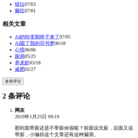
错位
07/03
癫狂
07/01
相关文章
AI的转变期终于来了
07/05
AI圆了我的写书梦
06/18
心慌
06/06
困局
05/25
养龙虾
03/18
减肥
02/27
发表评论
2 条评论
网友
2019年1月25日 09:19
那到底带薪还是不带薪休假呢？前面说无薪，后面又说
带薪，小编你这个文章还有这种漏洞。