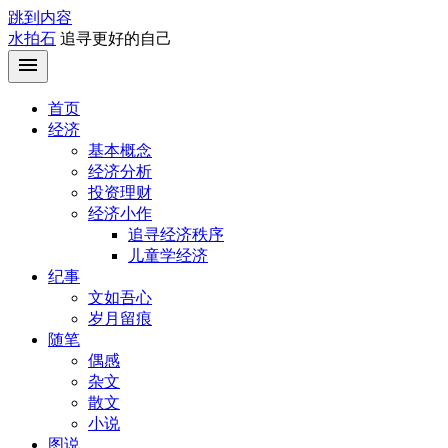
跳到内容
水拍石
追寻更好的自己
首页
经济
基本概念
经济分析
投资理财
经济小作
追寻经济秩序
儿童学经济
纪事
文如吾心
岁月留痕
随笔
偶感
杂文
散文
小说
图说