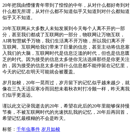
20年把我由懵懂青年带到了惶惶的中年，从对什么都好奇到对
什么都无所谓，从对什么都不知道似乎又知道到对什么都知道
似乎又不知道。
20年互联网从大多数人未知发展到今天每个人离不开的一部
分，甚至我们都成了互联网的一部分，物联网让万物互联，
AI将智慧赋予万物，我们生活离不开万物，所以我们离不开
互联网。互联网给我们带来了巨量的信息，甚至主动将信息塞
入我们的大脑，互联网时代是信息泛滥的时代，但也是信息匮
乏的时代。因为接受的信息太多使你无法选择那些是你更关注
的，因为接受的信息太多使得什么信息都不能停留在记忆里，
今天的记忆在明天可能就会被覆盖。
岁月如梭，20年一晃而过，岁月留下的记忆似乎越来越少，就
像在三九天适应寒冷而回想未着秋衣时打冷颤一样，昨天离我
们似乎更遥远。
谨以此文记录我逝去的20年，希望在此后的20年里能够保持慢
节奏，不被互联网时代的光速扰乱我的记忆，20年后再回首，
希望记忆最模糊的不会是昨天。
标签：
千年虫事件
岁月如梭