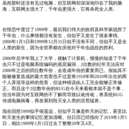
虽然那时还没有见过电脑，但互联网却深深地印在了我的脑
海，互联网太强大了，千年虫更强大，它将杀死全人类。
在惶恐中度过了1999年，最后我们伟大的政府及科学家战胜了
千年虫，什么事情都没有发生，但似乎又发生了很多事情。
2000年1月1日和1999年12月31日似乎没有不同，但似乎又是全
人类的新生，因为全世界都在庆祝对千年虫战役的胜利。
2000年后半年我上了大学，接触了计算机，慢慢的知道了千年
虫只不过是电脑系统编码的底层漏洞，2位数的纪年无法应对
2000年之后的四位数年份，会造成年份的重复而已。假如其不
能被修复造成的最大危害也不过是将1910年和2010年出生的两
个人弄混等这样的危害，但这种错误由人工完全能够正常修
正。而且这个2位数年份的BUG在今天来看根本就不是个事，
但当年因为对互联网的不了解而导致以讹传讹，将系统BUG
传成电脑病毒，再发展到毁灭全人类的洪荒猛兽。
现在回想1999似乎很遥远，但似乎又像是昨天的记忆，甚至比
昨天发生的事情记忆更加清晰。但日历已经指向了2019年1月5
日，相比1999年1月1日过去了整整20年又4天。