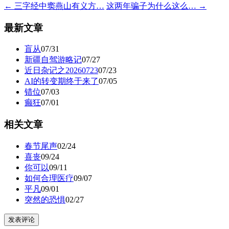
← 三字经中窦燕山有义方…
这两年骗子为什么这么… →
最新文章
盲从
07/31
新疆自驾游略记
07/27
近日杂记之20260723
07/23
AI的转变期终于来了
07/05
错位
07/03
癫狂
07/01
相关文章
春节尾声
02/24
喜丧
09/24
你可以
09/11
如何合理医疗
09/07
平凡
09/01
突然的恐惧
02/27
发表评论