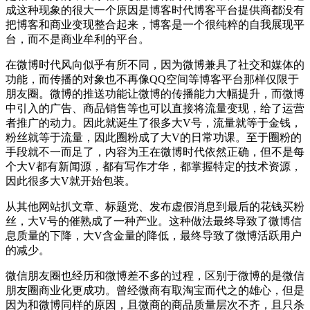
成这种现象的很大一个原因是博客时代博客平台提供商都没有
把博客和商业变现整合起来，博客是一个很纯粹的自我展现平
台，而不是商业牟利的平台。
在微博时代风向似乎有所不同，因为微博兼具了社交和媒体的
功能，而传播的对象也不再像QQ空间等博客平台那样仅限于
朋友圈。微博的推送功能让微博的传播能力大幅提升，而微博
中引入的广告、商品销售等也可以直接将流量变现，给了运营
者推广的动力。因此就诞生了很多大V号，流量就等于金钱，
粉丝就等于流量，因此圈粉成了大V的日常功课。至于圈粉的
手段就不一而足了，内容为王在微博时代依然正确，但不是每
个大V都有新闻源，都有写作才华，都掌握特定的技术资源，
因此很多大V就开始包装。
从其他网站扒文章、标题党、发布虚假消息到最后的花钱买粉
丝，大V号的催熟成了一种产业。这种做法最终导致了微博信
息质量的下降，大V含金量的降低，最终导致了微博活跃用户
的减少。
微信朋友圈也经历和微博差不多的过程，区别于微博的是微信
朋友圈商业化更成功。曾经微商有取淘宝而代之的雄心，但是
因为和微博同样的原因，且微商的商品质量层次不齐，且只杀