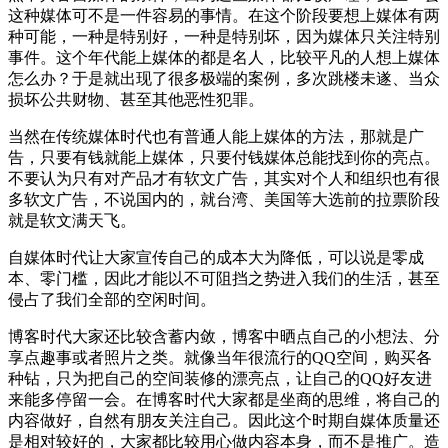
这种媒体可不是一件容易的事情。在这个阶段要想上媒体有两
种可能，一种是特别好，一种是特别坏，因为媒体只关注特别
事件。这个年代能上媒体的都是名人，比较平凡的人想上媒体
怎么办？于是就出现了很多极端的案例，多次跳楼未遂、当众
损坏公共财物、甚至其他恶性犯罪。
当然在传统媒体时代也有普通人能上媒体的方法，那就是广
告，只要有钱就能上媒体，只要付钱媒体总能找到你的亮点。
不要认为只有对产品才有软文广告，其实对个人和组织也有很
多软文广告，不说国内的，就台湾、美国等大选前的拉票阶段
就是软文满天飞。
自媒体时代让大家宣传自己的成本大为降低，可以说是零成
本、零门槛，因此才能以不可阻挡之势进入我们的生活，甚至
侵占了我们全部的空闲时间。
博客时代大家还比较含蓄内敛，博客中晒点自己的小想法、分
享点趣事或者照片之类。就像当年很流行的QQ空间，购买各
种钻，只为把自己的空间装修的漂亮点，让自己的QQ好友进
来能多停留一会。在博客时代大家都是坐商的思维，将自己的
内容做好，自然有朋友关注自己。因此这个时期自媒体质量还
是相对较好的，大家都比较用心做内容本身，而不是推广。造