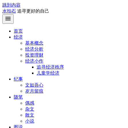
跳到内容
水拍石
追寻更好的自己
首页
经济
基本概念
经济分析
投资理财
经济小作
追寻经济秩序
儿童学经济
纪事
文如吾心
岁月留痕
随笔
偶感
杂文
散文
小说
图说