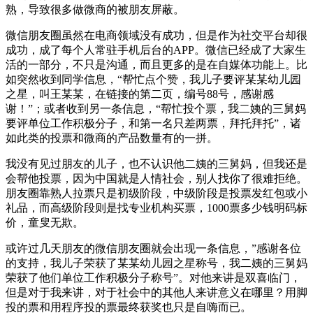
熟，导致很多做微商的被朋友屏蔽。
微信朋友圈虽然在电商领域没有成功，但是作为社交平台却很
成功，成了每个人常驻手机后台的APP。微信已经成了大家生
活的一部分，不只是沟通，而且更多的是在自媒体功能上。比
如突然收到同学信息，“帮忙点个赞，我儿子要评某某幼儿园
之星，叫王某某，在链接的第二页，编号88号，感谢感
谢！”；或者收到另一条信息，“帮忙投个票，我二姨的三舅妈
要评单位工作积极分子，和第一名只差两票，拜托拜托”，诸
如此类的投票和微商的产品数量有的一拼。
我没有见过朋友的儿子，也不认识他二姨的三舅妈，但我还是
会帮他投票，因为中国就是人情社会，别人找你了很难拒绝。
朋友圈靠熟人拉票只是初级阶段，中级阶段是投票发红包或小
礼品，而高级阶段则是找专业机构买票，1000票多少钱明码标
价，童叟无欺。
或许过几天朋友的微信朋友圈就会出现一条信息，”感谢各位
的支持，我儿子荣获了某某幼儿园之星称号，我二姨的三舅妈
荣获了他们单位工作积极分子称号”。对他来讲是双喜临门，
但是对于我来讲，对于社会中的其他人来讲意义在哪里？用脚
投的票和用程序投的票最终获奖也只是自嗨而已。