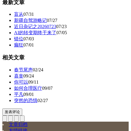
最新文章
盲从
07/31
新疆自驾游略记
07/27
近日杂记之20260723
07/23
AI的转变期终于来了
07/05
错位
07/03
癫狂
07/01
相关文章
春节尾声
02/24
喜丧
09/24
你可以
09/11
如何合理医疗
09/07
平凡
09/01
突然的恐惧
02/27
发表评论
文章归档
友情链接