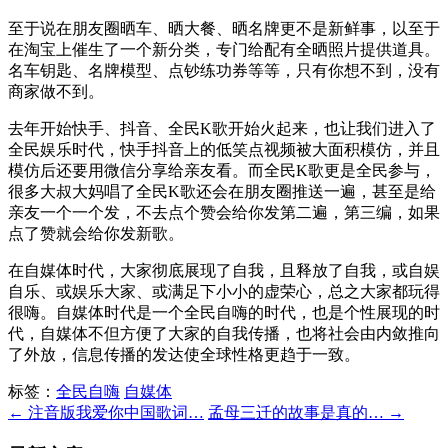
至于说在朋友圈晒车、晒大餐、晒名牌更不是新鲜事，以至于
在淘宝上催生了一个新分类，专门给配有全晒照片提供道具。
名车钥匙、名牌模型、点钞练功券等等，只有你想不到，没有
商家做不到。
去年开始快手、抖音、全民K歌开始火起来，也让我们进入了
全民娱乐时代，快手抖音上的低笑点视频被大面积模仿，并且
模仿后还要用微信分享给亲友看。而全民K歌更是全民参与，
很多大叔大妈唱了全民K歌还会在朋友圈推送一遍，甚至是给
亲友一个一个发，不去点个赞会给你发第二遍，第三编，如果
点了赞就会给你发新歌。
在自媒体时代，大家彻底展现了自我，且释放了自我，或自娱
自乐、或娱乐大家、或满足下小小的虚荣心，总之大家都玩得
很嗨。自媒体时代是一个全民自嗨的时代，也是个性展现的时
代，自媒体不但方便了大家的自我传播，也将社会由内敛推向
了外放，信息传播的发达使全球性格更趋于一致。
标签：
全民自嗨
自媒体
← 注音版我爱你中国歌词…
孟母三迁的故事是真的… →