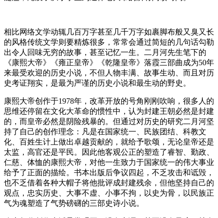
相比网络文学动辄几百万字甚至几千万字如裹脚布般又臭又长
的风格传统文学则要精炼很多，常常会通过简短的几句话勾勒
出令人回味无穷的故事，甚至记忆一生。二月河先生笔下的
《康熙大帝》《雍正皇帝》《乾隆皇帝》落霞三部曲成为50年
来最受欢迎的历史小说，不但人物丰满、故事生动、而且对历
史考证翔实，是最为严谨的历史小说和最生动的野史。
康熙大帝创作于1978年，改革开放的号角刚刚吹响，很多人的
思维还停留在文化大革命的惯性中，认为封建王朝必然是封建
的，而皇帝必然是阴险残暴的。但通过对历史的研究二月河坚
持了自己的创作理念：凡是在国家统一、民族团结、科教文
化、百姓生计上做出卓越贡献的，就给予歌颂，无论皇帝还是
太监，高官还是平民。因此他客观公正的塑造了睿智、勤政、
仁慈、体恤的康熙大帝，对他一生致力于国家统一的伟大事业
给予了正面的描绘。书本出版后争议四起，不乏攻击和诋毁，
也不乏借着各种大帽子将他批评成封建残余，但他坚持自己的
观点，忠实历史、大事不虚、小事不拘，以史为骨，以民族正
气为魂塑造了气势磅礴的三部史诗小说。