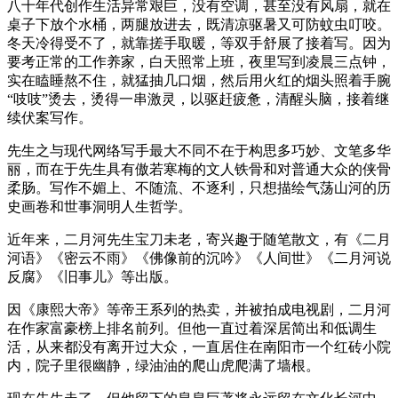
八十年代创作生活异常艰巨，没有空调，甚至没有风扇，就在
桌子下放个水桶，两腿放进去，既清凉驱暑又可防蚊虫叮咬。
冬天冷得受不了，就靠搓手取暖，等双手舒展了接着写。因为
要考正常的工作养家，白天照常上班，夜里写到凌晨三点钟，
实在瞌睡熬不住，就猛抽几口烟，然后用火红的烟头照着手腕
“吱吱”烫去，烫得一串激灵，以驱赶疲惫，清醒头脑，接着继
续伏案写作。
先生之与现代网络写手最大不同不在于构思多巧妙、文笔多华
丽，而在于先生具有傲若寒梅的文人铁骨和对普通大众的侠骨
柔肠。写作不媚上、不随流、不逐利，只想描绘气荡山河的历
史画卷和世事洞明人生哲学。
近年来，二月河先生宝刀未老，寄兴趣于随笔散文，有《二月
河语》《密云不雨》《佛像前的沉吟》《人间世》《二月河说
反腐》《旧事儿》等出版。
因《康熙大帝》等帝王系列的热卖，并被拍成电视剧，二月河
在作家富豪榜上排名前列。但他一直过着深居简出和低调生
活，从来都没有离开过大众，一直居住在南阳市一个红砖小院
内，院子里很幽静，绿油油的爬山虎爬满了墙根。