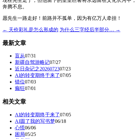
现在先生走了，但他留下的皇皇巨著将永远留在文化长河中，
奔腾不息。
愿先生一路走好！前路并不孤单，因为有亿万人牵挂！
← 天价彩礼是怎么形成的
为什么三字经后半部分… →
最新文章
盲从
07/31
新疆自驾游略记
07/27
近日杂记之20260723
07/23
AI的转变期终于来了
07/05
错位
07/03
癫狂
07/01
相关文章
AI的转变期终于来了
07/05
AI圆了我的写书梦
06/18
心慌
06/06
困局
05/25