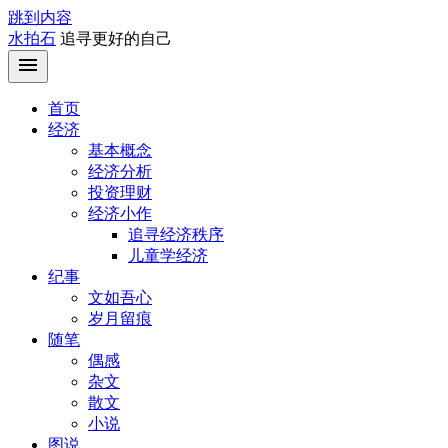
跳到内容
水拍石
追寻更好的自己
首页
经济
基本概念
经济分析
投资理财
经济小作
追寻经济秩序
儿童学经济
纪事
文如吾心
岁月留痕
随笔
偶感
杂文
散文
小说
图说